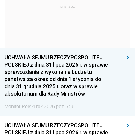
REKLAMA
1960
1959
1958
1957
1956
1955
1954
1953
1952
1951
1950
1949
1948
1947
1946
UCHWAŁA SEJMU RZECZYPOSPOLITEJ
1939
1938
1937
POLSKIEJ z dnia 31 lipca 2026 r. w sprawie
sprawozdania z wykonania budżetu
1936
1930
państwa za okres od dnia 1 stycznia do
dnia 31 grudnia 2025 r. oraz w sprawie
absolutorium dla Rady Ministrów
Monitor Polski rok 2026 poz. 756
UCHWAŁA SEJMU RZECZYPOSPOLITEJ
POLSKIEJ z dnia 31 lipca 2026 r. w sprawie