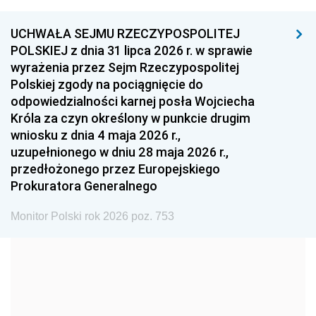
1999
1998
1997
UCHWAŁA SEJMU RZECZYPOSPOLITEJ
1996
1995
1994
POLSKIEJ z dnia 31 lipca 2026 r. w sprawie
1993
1992
1991
wyrażenia przez Sejm Rzeczypospolitej
Polskiej zgody na pociągnięcie do
1990
1989
1988
odpowiedzialności karnej posła Wojciecha
1987
1986
1985
Króla za czyn określony w punkcie drugim
wniosku z dnia 4 maja 2026 r.,
1984
1983
1982
uzupełnionego w dniu 28 maja 2026 r.,
1981
1980
1979
przedłożonego przez Europejskiego
Prokuratora Generalnego
1978
1977
1976
1975
1974
1973
Monitor Polski rok 2026 poz. 753
1972
1971
1970
1969
1968
1967
1966
1965
1964
1963
1962
1961