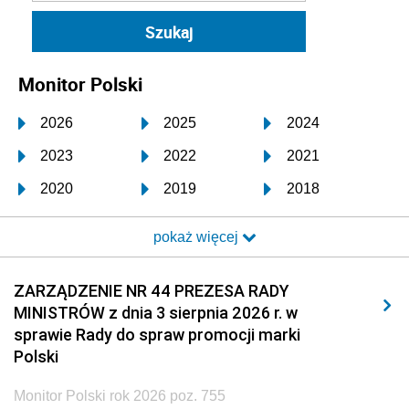
Monitor Polski
2026
2025
2024
2023
2022
2021
2020
2019
2018
2017
2016
2015
pokaż więcej
2014
2013
2012
2011
2010
2009
ZARZĄDZENIE NR 44 PREZESA RADY
MINISTRÓW z dnia 3 sierpnia 2026 r. w
2008
2007
2006
sprawie Rady do spraw promocji marki
2005
2004
2003
Polski
2002
2001
2000
Monitor Polski rok 2026 poz. 755