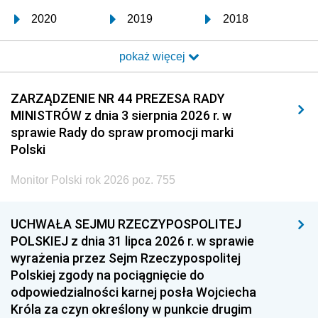
2020
2019
2018
2017
2016
2015
pokaż więcej
2014
2013
2012
2011
2010
2009
ZARZĄDZENIE NR 44 PREZESA RADY
MINISTRÓW z dnia 3 sierpnia 2026 r. w
2008
2007
2006
sprawie Rady do spraw promocji marki
2005
2004
2003
Polski
2002
2001
2000
Monitor Polski rok 2026 poz. 755
1999
1998
1997
UCHWAŁA SEJMU RZECZYPOSPOLITEJ
1996
1995
1994
POLSKIEJ z dnia 31 lipca 2026 r. w sprawie
1993
1992
1991
wyrażenia przez Sejm Rzeczypospolitej
Polskiej zgody na pociągnięcie do
1990
1989
1988
odpowiedzialności karnej posła Wojciecha
1987
1986
1985
Króla za czyn określony w punkcie drugim