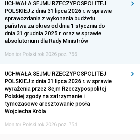
UCHWAŁA SEJMU RZECZYPOSPOLITEJ
1939
1938
1937
POLSKIEJ z dnia 31 lipca 2026 r. w sprawie
sprawozdania z wykonania budżetu
1936
1930
państwa za okres od dnia 1 stycznia do
dnia 31 grudnia 2025 r. oraz w sprawie
absolutorium dla Rady Ministrów
Monitor Polski rok 2026 poz. 756
UCHWAŁA SEJMU RZECZYPOSPOLITEJ
POLSKIEJ z dnia 31 lipca 2026 r. w sprawie
wyrażenia przez Sejm Rzeczypospolitej
Polskiej zgody na zatrzymanie i
tymczasowe aresztowanie posła
Wojciecha Króla
Monitor Polski rok 2026 poz. 754