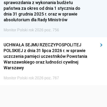
1951
1950
1949
sprawozdania z wykonania budżetu
państwa za okres od dnia 1 stycznia do
1948
1947
1946
dnia 31 grudnia 2025 r. oraz w sprawie
1939
1938
1937
absolutorium dla Rady Ministrów
1936
1930
Monitor Polski rok 2026 poz. 756
UCHWAŁA SEJMU RZECZYPOSPOLITEJ
POLSKIEJ z dnia 31 lipca 2026 r. w sprawie
uczczenia pamięci uczestników Powstania
Warszawskiego oraz ludności cywilnej
Warszawy
Monitor Polski rok 2026 poz. 767