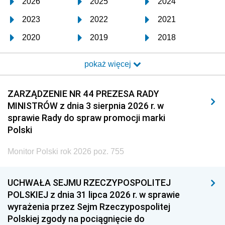
2026
2025
2024
2023
2022
2021
2020
2019
2018
2017
2016
2015
pokaż więcej
2014
2013
2012
2011
2010
2009
ZARZĄDZENIE NR 44 PREZESA RADY
MINISTRÓW z dnia 3 sierpnia 2026 r. w
2008
2007
2006
sprawie Rady do spraw promocji marki
2005
2004
2003
Polski
2002
2001
2000
Monitor Polski rok 2026 poz. 755
1999
1998
1997
UCHWAŁA SEJMU RZECZYPOSPOLITEJ
1996
1995
1994
POLSKIEJ z dnia 31 lipca 2026 r. w sprawie
1993
1992
1991
wyrażenia przez Sejm Rzeczypospolitej
Polskiej zgody na pociągnięcie do
1990
1989
1988