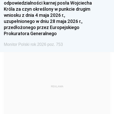
odpowiedzialności karnej posła Wojciecha
1987
1986
1985
Króla za czyn określony w punkcie drugim
wniosku z dnia 4 maja 2026 r.,
1984
1983
1982
uzupełnionego w dniu 28 maja 2026 r.,
1981
1980
1979
przedłożonego przez Europejskiego
Prokuratora Generalnego
1978
1977
1976
1975
1974
1973
Monitor Polski rok 2026 poz. 753
1972
1971
1970
1969
1968
1967
1966
1965
1964
1963
1962
1961
REKLAMA
1960
1959
1958
1957
1956
1955
1954
1953
1952