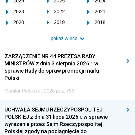
2026
2025
2024
2023
2022
2021
2020
2019
2018
2017
2016
2015
pokaż więcej
2014
2013
2012
2011
2010
2009
ZARZĄDZENIE NR 44 PREZESA RADY
MINISTRÓW z dnia 3 sierpnia 2026 r. w
2008
2007
2006
sprawie Rady do spraw promocji marki
2005
2004
2003
Polski
2002
2001
2000
Monitor Polski rok 2026 poz. 755
1999
1998
1997
UCHWAŁA SEJMU RZECZYPOSPOLITEJ
1996
1995
1994
POLSKIEJ z dnia 31 lipca 2026 r. w sprawie
1993
1992
1991
wyrażenia przez Sejm Rzeczypospolitej
Polskiej zgody na pociągnięcie do
1990
1989
1988