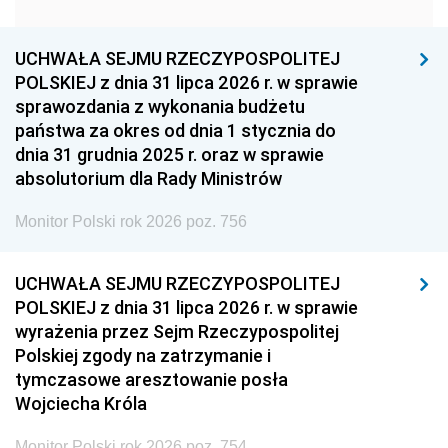
1951
1950
1949
1948
1947
1946
UCHWAŁA SEJMU RZECZYPOSPOLITEJ
1939
1938
1937
POLSKIEJ z dnia 31 lipca 2026 r. w sprawie
sprawozdania z wykonania budżetu
1936
1930
państwa za okres od dnia 1 stycznia do
dnia 31 grudnia 2025 r. oraz w sprawie
absolutorium dla Rady Ministrów
Monitor Polski rok 2026 poz. 756
UCHWAŁA SEJMU RZECZYPOSPOLITEJ
POLSKIEJ z dnia 31 lipca 2026 r. w sprawie
wyrażenia przez Sejm Rzeczypospolitej
Polskiej zgody na zatrzymanie i
tymczasowe aresztowanie posła
Wojciecha Króla
Monitor Polski rok 2026 poz. 754