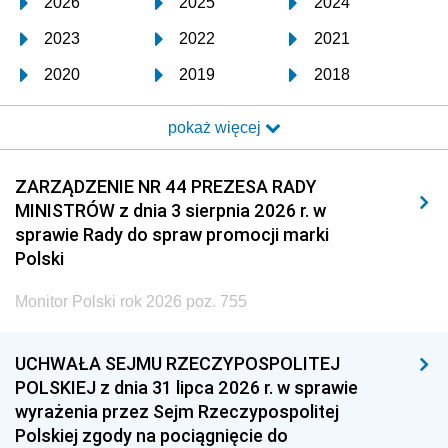
2026
2025
2024
2023
2022
2021
2020
2019
2018
2017
2016
2015
pokaż więcej
2014
2013
2012
2011
2010
2009
ZARZĄDZENIE NR 44 PREZESA RADY
MINISTRÓW z dnia 3 sierpnia 2026 r. w
2008
2007
2006
sprawie Rady do spraw promocji marki
2005
2004
2003
Polski
2002
2001
2000
Monitor Polski rok 2026 poz. 755
1999
1998
1997
UCHWAŁA SEJMU RZECZYPOSPOLITEJ
1996
1995
1994
POLSKIEJ z dnia 31 lipca 2026 r. w sprawie
1993
1992
1991
wyrażenia przez Sejm Rzeczypospolitej
Polskiej zgody na pociągnięcie do
1990
1989
1988