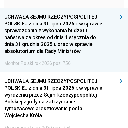
1951
1950
1949
1948
1947
1946
UCHWAŁA SEJMU RZECZYPOSPOLITEJ
1939
1938
1937
POLSKIEJ z dnia 31 lipca 2026 r. w sprawie
sprawozdania z wykonania budżetu
1936
1930
państwa za okres od dnia 1 stycznia do
dnia 31 grudnia 2025 r. oraz w sprawie
absolutorium dla Rady Ministrów
Monitor Polski rok 2026 poz. 756
UCHWAŁA SEJMU RZECZYPOSPOLITEJ
POLSKIEJ z dnia 31 lipca 2026 r. w sprawie
wyrażenia przez Sejm Rzeczypospolitej
Polskiej zgody na zatrzymanie i
tymczasowe aresztowanie posła
Wojciecha Króla
Monitor Polski rok 2026 poz. 754