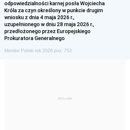
odpowiedzialności karnej posła Wojciecha
1987
1986
1985
Króla za czyn określony w punkcie drugim
wniosku z dnia 4 maja 2026 r.,
1984
1983
1982
uzupełnionego w dniu 28 maja 2026 r.,
1981
1980
1979
przedłożonego przez Europejskiego
Prokuratora Generalnego
1978
1977
1976
1975
1974
1973
Monitor Polski rok 2026 poz. 753
1972
1971
1970
1969
1968
1967
1966
1965
1964
1963
1962
1961
REKLAMA
1960
1959
1958
1957
1956
1955
1954
1953
1952