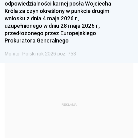
odpowiedzialności karnej posła Wojciecha
1987
1986
1985
Króla za czyn określony w punkcie drugim
wniosku z dnia 4 maja 2026 r.,
1984
1983
1982
uzupełnionego w dniu 28 maja 2026 r.,
1981
1980
1979
przedłożonego przez Europejskiego
Prokuratora Generalnego
1978
1977
1976
1975
1974
1973
Monitor Polski rok 2026 poz. 753
1972
1971
1970
1969
1968
1967
1966
1965
1964
1963
1962
1961
REKLAMA
1960
1959
1958
1957
1956
1955
1954
1953
1952