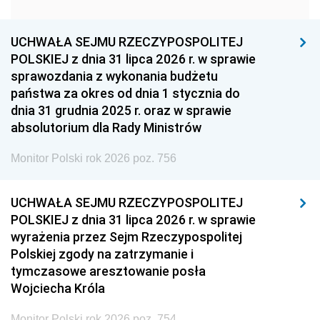
1951
1950
1949
1948
1947
1946
UCHWAŁA SEJMU RZECZYPOSPOLITEJ
1939
1938
1937
POLSKIEJ z dnia 31 lipca 2026 r. w sprawie
sprawozdania z wykonania budżetu
1936
1930
państwa za okres od dnia 1 stycznia do
dnia 31 grudnia 2025 r. oraz w sprawie
absolutorium dla Rady Ministrów
Monitor Polski rok 2026 poz. 756
UCHWAŁA SEJMU RZECZYPOSPOLITEJ
POLSKIEJ z dnia 31 lipca 2026 r. w sprawie
wyrażenia przez Sejm Rzeczypospolitej
Polskiej zgody na zatrzymanie i
tymczasowe aresztowanie posła
Wojciecha Króla
Monitor Polski rok 2026 poz. 754