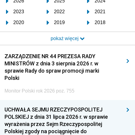
2026
2025
2024
2023
2022
2021
2020
2019
2018
2017
2016
2015
pokaż więcej
2014
2013
2012
2011
2010
2009
ZARZĄDZENIE NR 44 PREZESA RADY
MINISTRÓW z dnia 3 sierpnia 2026 r. w
2008
2007
2006
sprawie Rady do spraw promocji marki
2005
2004
2003
Polski
2002
2001
2000
Monitor Polski rok 2026 poz. 755
1999
1998
1997
UCHWAŁA SEJMU RZECZYPOSPOLITEJ
1996
1995
1994
POLSKIEJ z dnia 31 lipca 2026 r. w sprawie
1993
1992
1991
wyrażenia przez Sejm Rzeczypospolitej
Polskiej zgody na pociągnięcie do
1990
1989
1988