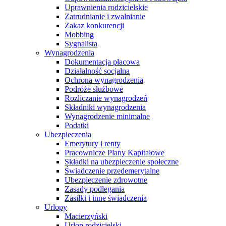
Uprawnienia rodzicielskie
Zatrudnianie i zwalnianie
Zakaz konkurencji
Mobbing
Sygnalista
Wynagrodzenia
Dokumentacja płacowa
Działalność socjalna
Ochrona wynagrodzenia
Podróże służbowe
Rozliczanie wynagrodzeń
Składniki wynagrodzenia
Wynagrodzenie minimalne
Podatki
Ubezpieczenia
Emerytury i renty
Pracownicze Plany Kapitałowe
Składki na ubezpieczenie społeczne
Świadczenie przedemerytalne
Ubezpieczenie zdrowotne
Zasady podlegania
Zasiłki i inne świadczenia
Urlopy
Macierzyński
Urlop rodzicielski