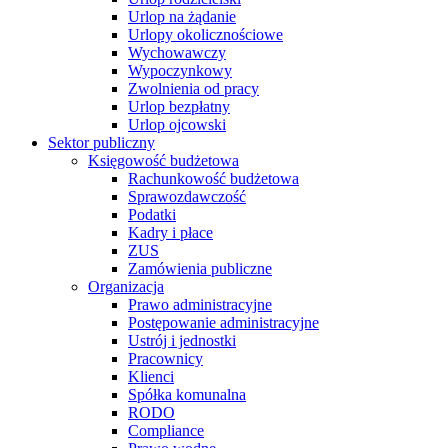
Urlop na żądanie
Urlopy okolicznościowe
Wychowawczy
Wypoczynkowy
Zwolnienia od pracy
Urlop bezpłatny
Urlop ojcowski
Sektor publiczny
Księgowość budżetowa
Rachunkowość budżetowa
Sprawozdawczość
Podatki
Kadry i płace
ZUS
Zamówienia publiczne
Organizacja
Prawo administracyjne
Postępowanie administracyjne
Ustrój i jednostki
Pracownicy
Klienci
Spółka komunalna
RODO
Compliance