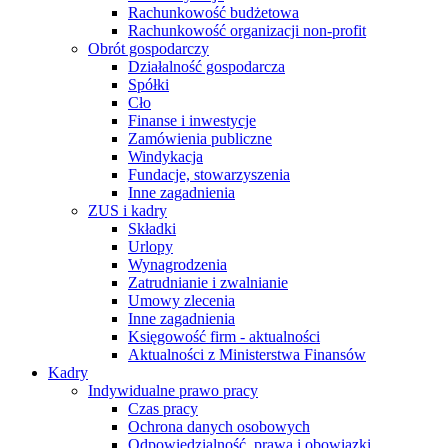
Rachunkowość budżetowa
Rachunkowość organizacji non-profit
Obrót gospodarczy
Działalność gospodarcza
Spółki
Cło
Finanse i inwestycje
Zamówienia publiczne
Windykacja
Fundacje, stowarzyszenia
Inne zagadnienia
ZUS i kadry
Składki
Urlopy
Wynagrodzenia
Zatrudnianie i zwalnianie
Umowy zlecenia
Inne zagadnienia
Księgowość firm - aktualności
Aktualności z Ministerstwa Finansów
Kadry
Indywidualne prawo pracy
Czas pracy
Ochrona danych osobowych
Odpowiedzialność, prawa i obowiązki