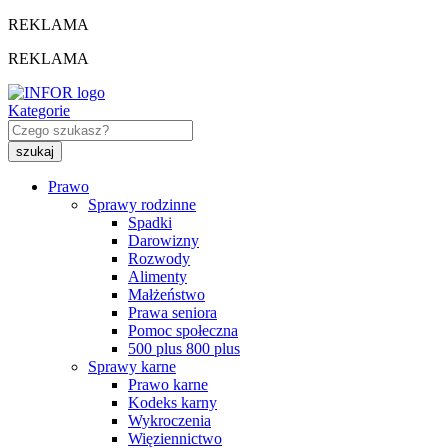
REKLAMA
REKLAMA
Kategorie
Prawo
Sprawy rodzinne
Spadki
Darowizny
Rozwody
Alimenty
Małżeństwo
Prawa seniora
Pomoc społeczna
500 plus 800 plus
Sprawy karne
Prawo karne
Kodeks karny
Wykroczenia
Więziennictwo