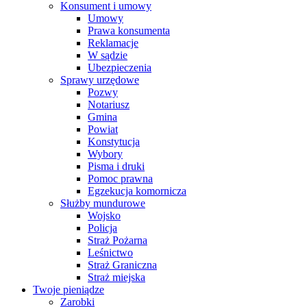
Konsument i umowy
Umowy
Prawa konsumenta
Reklamacje
W sądzie
Ubezpieczenia
Sprawy urzędowe
Pozwy
Notariusz
Gmina
Powiat
Konstytucja
Wybory
Pisma i druki
Pomoc prawna
Egzekucja komornicza
Służby mundurowe
Wojsko
Policja
Straż Pożarna
Leśnictwo
Straż Graniczna
Straż miejska
Twoje pieniądze
Zarobki