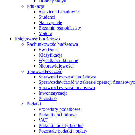
Dobre praktyki
Edukacja
Rodzice i Uczniowie
Studenci
Nauczyciele
Egzamin ósmoklasisty
Matura
Księgowość budżetowa
Rachunkowość budżetowa
Ewidencja
Klasyfikacja
Wydatki strukturalne
Nieprawidłowości
Sprawozdawczość
Sprawozdawczość budżetowa
Sprawozdawczość w zakresie operacji finansowy
Sprawozdawczość finansowa
Inwentaryzacja
Pozostałe
Podatki
Procedury podatkowe
Podatki dochodowe
VAT
Podatki i opłaty lokalne
Pozostałe podatki i opłaty