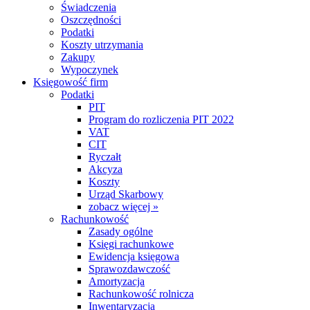
Świadczenia
Oszczędności
Podatki
Koszty utrzymania
Zakupy
Wypoczynek
Księgowość firm
Podatki
PIT
Program do rozliczenia PIT 2022
VAT
CIT
Ryczałt
Akcyza
Koszty
Urząd Skarbowy
zobacz więcej »
Rachunkowość
Zasady ogólne
Księgi rachunkowe
Ewidencja księgowa
Sprawozdawczość
Amortyzacja
Rachunkowość rolnicza
Inwentaryzacja