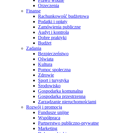
Prawo wodne
Orzeczenia
Finanse
Rachunkowość budżetowa
Podatki i opłaty
Zamówienia publiczne
Audyt i kontrola
Dobre praktyki
Budżet
Zadania
Bezpieczeństwo
Oświata
Kultura
Pomoc społeczna
Zdrowie
Sport i turystyka
Środowisko
Gospodarka komunalna
Gospodarka przestrzenna
Zarządzanie nieruchomościami
Rozwój i promocja
Fundusze unijne
Współpraca
Partnerstwo publiczno-prywatne
Marketing