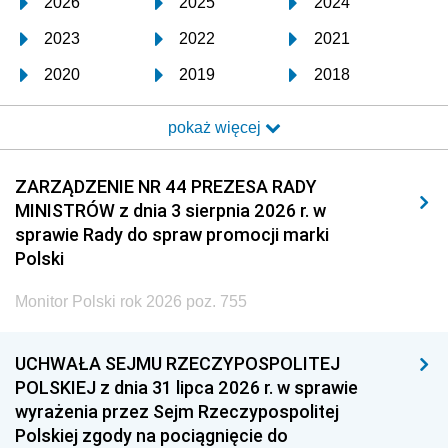
2026
2025
2024
2023
2022
2021
2020
2019
2018
2017
2016
2015
pokaż więcej
2014
2013
2012
2011
2010
2009
ZARZĄDZENIE NR 44 PREZESA RADY
MINISTRÓW z dnia 3 sierpnia 2026 r. w
2008
2007
2006
sprawie Rady do spraw promocji marki
2005
2004
2003
Polski
2002
2001
2000
Monitor Polski rok 2026 poz. 755
1999
1998
1997
UCHWAŁA SEJMU RZECZYPOSPOLITEJ
1996
1995
1994
POLSKIEJ z dnia 31 lipca 2026 r. w sprawie
1993
1992
1991
wyrażenia przez Sejm Rzeczypospolitej
Polskiej zgody na pociągnięcie do
1990
1989
1988