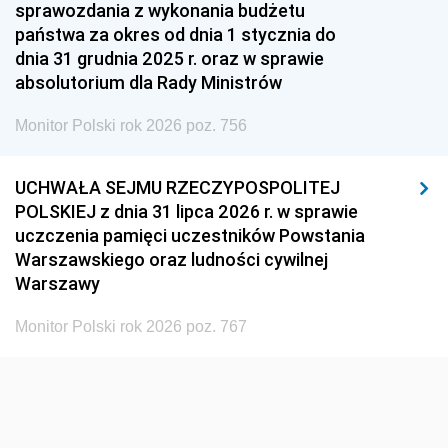
1951
1950
1949
sprawozdania z wykonania budżetu
państwa za okres od dnia 1 stycznia do
1948
1947
1946
dnia 31 grudnia 2025 r. oraz w sprawie
1939
1938
1937
absolutorium dla Rady Ministrów
1936
1930
Monitor Polski rok 2026 poz. 756
UCHWAŁA SEJMU RZECZYPOSPOLITEJ
POLSKIEJ z dnia 31 lipca 2026 r. w sprawie
uczczenia pamięci uczestników Powstania
Warszawskiego oraz ludności cywilnej
Warszawy
Monitor Polski rok 2026 poz. 767