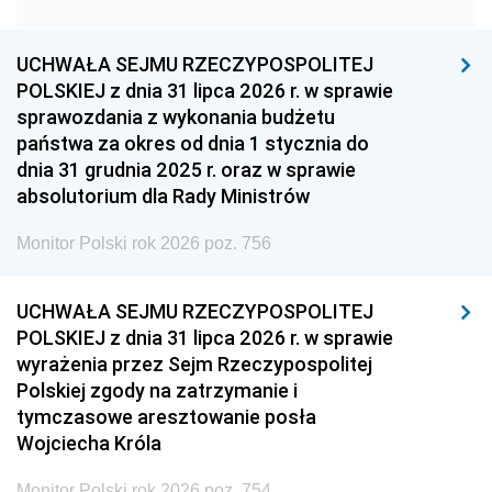
1951
1950
1949
1948
1947
1946
UCHWAŁA SEJMU RZECZYPOSPOLITEJ
1939
1938
1937
POLSKIEJ z dnia 31 lipca 2026 r. w sprawie
sprawozdania z wykonania budżetu
1936
1930
państwa za okres od dnia 1 stycznia do
dnia 31 grudnia 2025 r. oraz w sprawie
absolutorium dla Rady Ministrów
Monitor Polski rok 2026 poz. 756
UCHWAŁA SEJMU RZECZYPOSPOLITEJ
POLSKIEJ z dnia 31 lipca 2026 r. w sprawie
wyrażenia przez Sejm Rzeczypospolitej
Polskiej zgody na zatrzymanie i
tymczasowe aresztowanie posła
Wojciecha Króla
Monitor Polski rok 2026 poz. 754