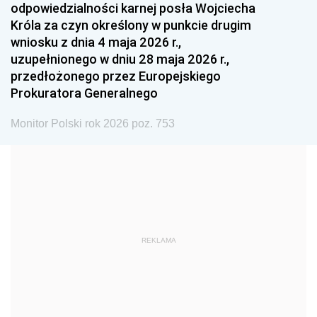
odpowiedzialności karnej posła Wojciecha
1987
1986
1985
Króla za czyn określony w punkcie drugim
wniosku z dnia 4 maja 2026 r.,
1984
1983
1982
uzupełnionego w dniu 28 maja 2026 r.,
1981
1980
1979
przedłożonego przez Europejskiego
Prokuratora Generalnego
1978
1977
1976
1975
1974
1973
Monitor Polski rok 2026 poz. 753
1972
1971
1970
1969
1968
1967
1966
1965
1964
1963
1962
1961
REKLAMA
1960
1959
1958
1957
1956
1955
1954
1953
1952