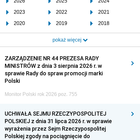
2026
2025
2024
2023
2022
2021
2020
2019
2018
2017
2016
2015
pokaż więcej
2014
2013
2012
2011
2010
2009
ZARZĄDZENIE NR 44 PREZESA RADY
MINISTRÓW z dnia 3 sierpnia 2026 r. w
2008
2007
2006
sprawie Rady do spraw promocji marki
2005
2004
2003
Polski
2002
2001
2000
Monitor Polski rok 2026 poz. 755
1999
1998
1997
UCHWAŁA SEJMU RZECZYPOSPOLITEJ
1996
1995
1994
POLSKIEJ z dnia 31 lipca 2026 r. w sprawie
1993
1992
1991
wyrażenia przez Sejm Rzeczypospolitej
Polskiej zgody na pociągnięcie do
1990
1989
1988