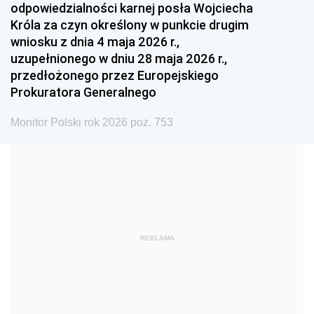
odpowiedzialności karnej posła Wojciecha
1987
1986
1985
Króla za czyn określony w punkcie drugim
wniosku z dnia 4 maja 2026 r.,
1984
1983
1982
uzupełnionego w dniu 28 maja 2026 r.,
1981
1980
1979
przedłożonego przez Europejskiego
Prokuratora Generalnego
1978
1977
1976
1975
1974
1973
Monitor Polski rok 2026 poz. 753
1972
1971
1970
1969
1968
1967
1966
1965
1964
1963
1962
1961
REKLAMA
1960
1959
1958
1957
1956
1955
1954
1953
1952