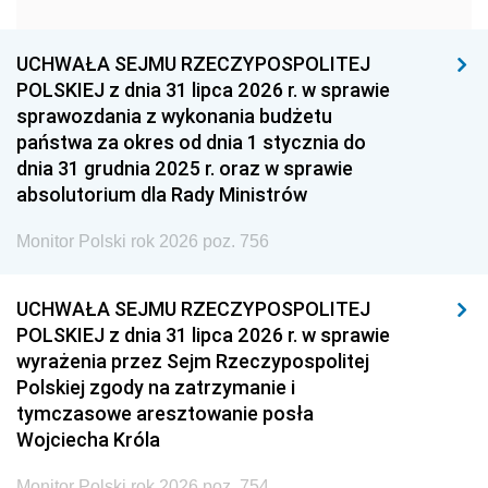
1951
1950
1949
1948
1947
1946
UCHWAŁA SEJMU RZECZYPOSPOLITEJ
1939
1938
1937
POLSKIEJ z dnia 31 lipca 2026 r. w sprawie
sprawozdania z wykonania budżetu
1936
1930
państwa za okres od dnia 1 stycznia do
dnia 31 grudnia 2025 r. oraz w sprawie
absolutorium dla Rady Ministrów
Monitor Polski rok 2026 poz. 756
UCHWAŁA SEJMU RZECZYPOSPOLITEJ
POLSKIEJ z dnia 31 lipca 2026 r. w sprawie
wyrażenia przez Sejm Rzeczypospolitej
Polskiej zgody na zatrzymanie i
tymczasowe aresztowanie posła
Wojciecha Króla
Monitor Polski rok 2026 poz. 754