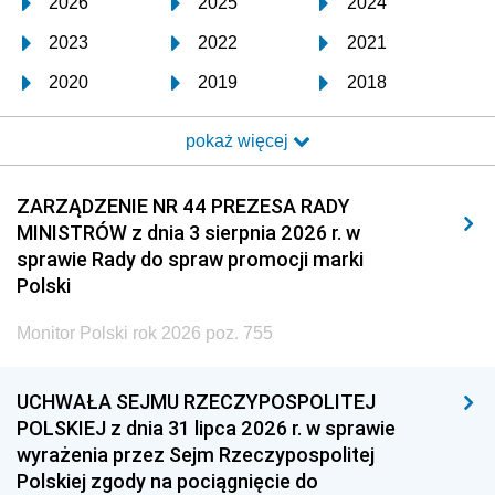
2026
2025
2024
2023
2022
2021
2020
2019
2018
2017
2016
2015
pokaż więcej
2014
2013
2012
2011
2010
2009
ZARZĄDZENIE NR 44 PREZESA RADY
MINISTRÓW z dnia 3 sierpnia 2026 r. w
2008
2007
2006
sprawie Rady do spraw promocji marki
2005
2004
2003
Polski
2002
2001
2000
Monitor Polski rok 2026 poz. 755
1999
1998
1997
UCHWAŁA SEJMU RZECZYPOSPOLITEJ
1996
1995
1994
POLSKIEJ z dnia 31 lipca 2026 r. w sprawie
1993
1992
1991
wyrażenia przez Sejm Rzeczypospolitej
Polskiej zgody na pociągnięcie do
1990
1989
1988