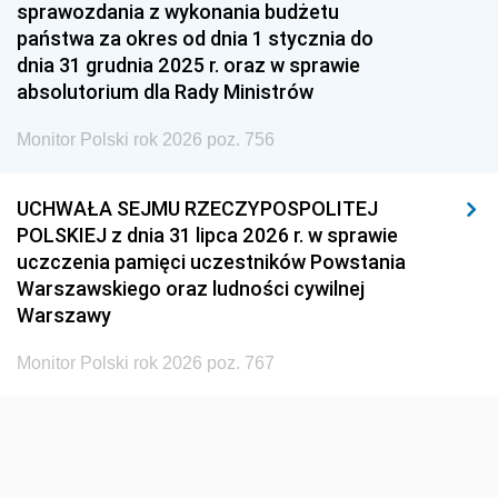
1951
1950
1949
sprawozdania z wykonania budżetu
państwa za okres od dnia 1 stycznia do
1948
1947
1946
dnia 31 grudnia 2025 r. oraz w sprawie
1939
1938
1937
absolutorium dla Rady Ministrów
1936
1930
Monitor Polski rok 2026 poz. 756
UCHWAŁA SEJMU RZECZYPOSPOLITEJ
POLSKIEJ z dnia 31 lipca 2026 r. w sprawie
uczczenia pamięci uczestników Powstania
Warszawskiego oraz ludności cywilnej
Warszawy
Monitor Polski rok 2026 poz. 767