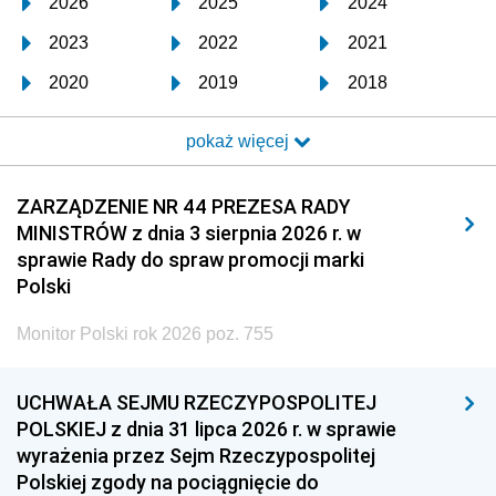
2026
2025
2024
2023
2022
2021
2020
2019
2018
2017
2016
2015
pokaż więcej
2014
2013
2012
2011
2010
2009
ZARZĄDZENIE NR 44 PREZESA RADY
MINISTRÓW z dnia 3 sierpnia 2026 r. w
2008
2007
2006
sprawie Rady do spraw promocji marki
2005
2004
2003
Polski
2002
2001
2000
Monitor Polski rok 2026 poz. 755
1999
1998
1997
UCHWAŁA SEJMU RZECZYPOSPOLITEJ
1996
1995
1994
POLSKIEJ z dnia 31 lipca 2026 r. w sprawie
1993
1992
1991
wyrażenia przez Sejm Rzeczypospolitej
Polskiej zgody na pociągnięcie do
1990
1989
1988