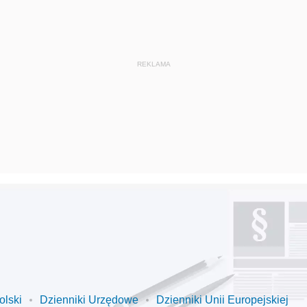
olski
Dzienniki Urzędowe
Dzienniki Unii Europejskiej