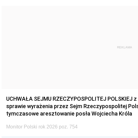
REKLAMA
UCHWAŁA SEJMU RZECZYPOSPOLITEJ POLSKIEJ z dnia
sprawie wyrażenia przez Sejm Rzeczypospolitej Pols
tymczasowe aresztowanie posła Wojciecha Króla
Monitor Polski rok 2026 poz. 754