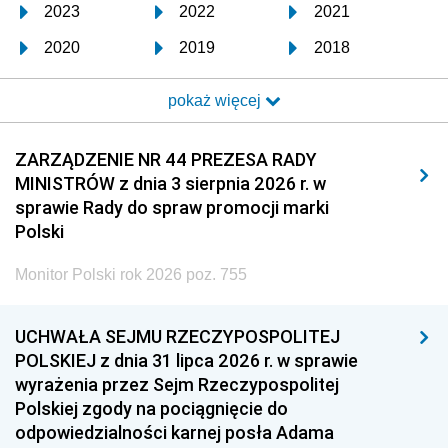
2023
2022
2021
2020
2019
2018
2017
2016
2015
pokaż więcej
2014
2013
2012
2011
2010
2009
ZARZĄDZENIE NR 44 PREZESA RADY
MINISTRÓW z dnia 3 sierpnia 2026 r. w
2008
2007
2006
sprawie Rady do spraw promocji marki
2005
2004
2003
Polski
2002
2001
2000
Monitor Polski rok 2026 poz. 755
1999
1998
1997
UCHWAŁA SEJMU RZECZYPOSPOLITEJ
1996
1995
1994
POLSKIEJ z dnia 31 lipca 2026 r. w sprawie
1993
1992
1991
wyrażenia przez Sejm Rzeczypospolitej
Polskiej zgody na pociągnięcie do
1990
1989
1988
odpowiedzialności karnej posła Adama
1987
1986
1985