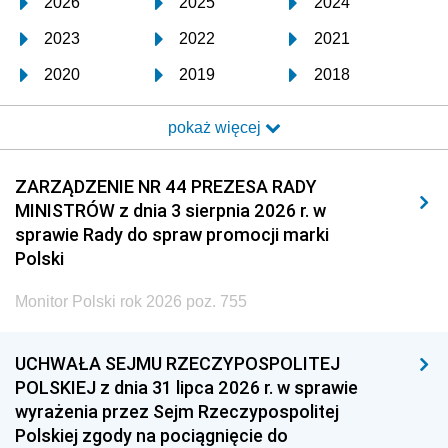
2026
2025
2024
2023
2022
2021
2020
2019
2018
2017
2016
2015
pokaż więcej
2014
2013
2012
2011
2010
2009
ZARZĄDZENIE NR 44 PREZESA RADY
MINISTRÓW z dnia 3 sierpnia 2026 r. w
2008
2007
2006
sprawie Rady do spraw promocji marki
2005
2004
2003
Polski
2002
2001
2000
Monitor Polski rok 2026 poz. 755
1999
1998
1997
UCHWAŁA SEJMU RZECZYPOSPOLITEJ
1996
1995
1994
POLSKIEJ z dnia 31 lipca 2026 r. w sprawie
1993
1992
1991
wyrażenia przez Sejm Rzeczypospolitej
Polskiej zgody na pociągnięcie do
1990
1989
1988