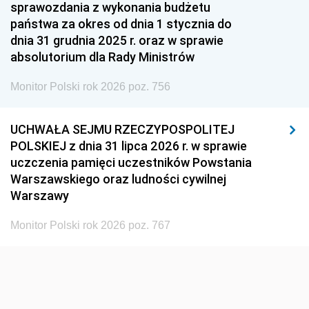
1951
1950
1949
sprawozdania z wykonania budżetu
państwa za okres od dnia 1 stycznia do
1948
1947
1946
dnia 31 grudnia 2025 r. oraz w sprawie
1939
1938
1937
absolutorium dla Rady Ministrów
1936
1930
Monitor Polski rok 2026 poz. 756
UCHWAŁA SEJMU RZECZYPOSPOLITEJ
POLSKIEJ z dnia 31 lipca 2026 r. w sprawie
uczczenia pamięci uczestników Powstania
Warszawskiego oraz ludności cywilnej
Warszawy
Monitor Polski rok 2026 poz. 767