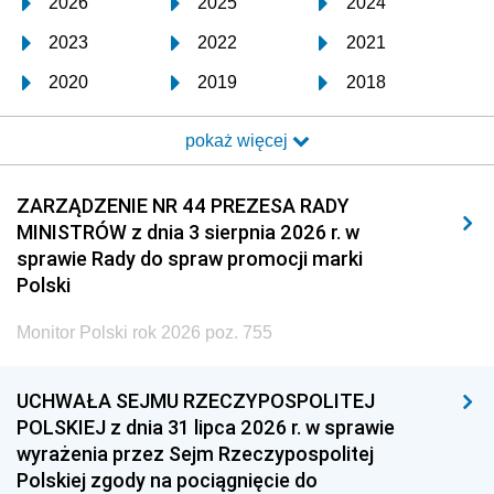
2026
2025
2024
2023
2022
2021
2020
2019
2018
2017
2016
2015
pokaż więcej
2014
2013
2012
2011
2010
2009
ZARZĄDZENIE NR 44 PREZESA RADY
MINISTRÓW z dnia 3 sierpnia 2026 r. w
2008
2007
2006
sprawie Rady do spraw promocji marki
2005
2004
2003
Polski
2002
2001
2000
Monitor Polski rok 2026 poz. 755
1999
1998
1997
UCHWAŁA SEJMU RZECZYPOSPOLITEJ
1996
1995
1994
POLSKIEJ z dnia 31 lipca 2026 r. w sprawie
1993
1992
1991
wyrażenia przez Sejm Rzeczypospolitej
Polskiej zgody na pociągnięcie do
1990
1989
1988