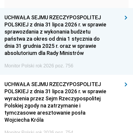
1951
1950
1949
1948
1947
1946
UCHWAŁA SEJMU RZECZYPOSPOLITEJ
1939
1938
1937
POLSKIEJ z dnia 31 lipca 2026 r. w sprawie
sprawozdania z wykonania budżetu
1936
1930
państwa za okres od dnia 1 stycznia do
dnia 31 grudnia 2025 r. oraz w sprawie
absolutorium dla Rady Ministrów
Monitor Polski rok 2026 poz. 756
UCHWAŁA SEJMU RZECZYPOSPOLITEJ
POLSKIEJ z dnia 31 lipca 2026 r. w sprawie
wyrażenia przez Sejm Rzeczypospolitej
Polskiej zgody na zatrzymanie i
tymczasowe aresztowanie posła
Wojciecha Króla
Monitor Polski rok 2026 poz. 754