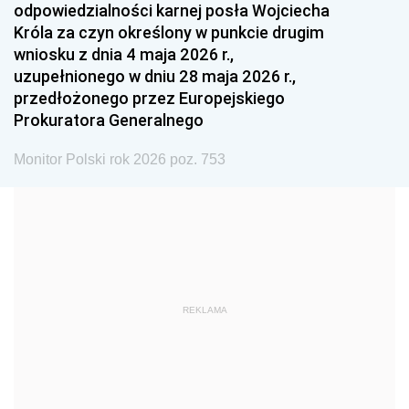
odpowiedzialności karnej posła Wojciecha
1987
1986
1985
Króla za czyn określony w punkcie drugim
wniosku z dnia 4 maja 2026 r.,
1984
1983
1982
uzupełnionego w dniu 28 maja 2026 r.,
1981
1980
1979
przedłożonego przez Europejskiego
Prokuratora Generalnego
1978
1977
1976
1975
1974
1973
Monitor Polski rok 2026 poz. 753
1972
1971
1970
1969
1968
1967
1966
1965
1964
1963
1962
1961
REKLAMA
1960
1959
1958
1957
1956
1955
1954
1953
1952