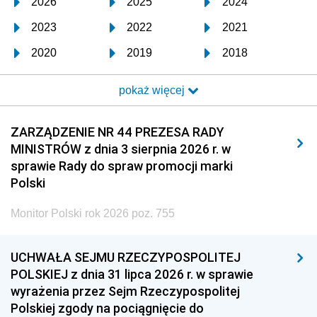
2026
2025
2024
2023
2022
2021
2020
2019
2018
2017
2016
2015
pokaż więcej
2014
2013
2012
2011
2010
2009
ZARZĄDZENIE NR 44 PREZESA RADY
MINISTRÓW z dnia 3 sierpnia 2026 r. w
2008
2007
2006
sprawie Rady do spraw promocji marki
2005
2004
2003
Polski
2002
2001
2000
Monitor Polski rok 2026 poz. 755
1999
1998
1997
UCHWAŁA SEJMU RZECZYPOSPOLITEJ
1996
1995
1994
POLSKIEJ z dnia 31 lipca 2026 r. w sprawie
1993
1992
1991
wyrażenia przez Sejm Rzeczypospolitej
Polskiej zgody na pociągnięcie do
1990
1989
1988