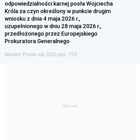
odpowiedzialności karnej posła Wojciecha
1987
1986
1985
Króla za czyn określony w punkcie drugim
wniosku z dnia 4 maja 2026 r.,
1984
1983
1982
uzupełnionego w dniu 28 maja 2026 r.,
1981
1980
1979
przedłożonego przez Europejskiego
Prokuratora Generalnego
1978
1977
1976
1975
1974
1973
Monitor Polski rok 2026 poz. 753
1972
1971
1970
1969
1968
1967
1966
1965
1964
1963
1962
1961
REKLAMA
1960
1959
1958
1957
1956
1955
1954
1953
1952