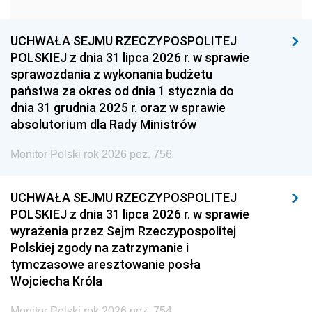
1951
1950
1949
1948
1947
1946
UCHWAŁA SEJMU RZECZYPOSPOLITEJ
1939
1938
1937
POLSKIEJ z dnia 31 lipca 2026 r. w sprawie
sprawozdania z wykonania budżetu
1936
1930
państwa za okres od dnia 1 stycznia do
dnia 31 grudnia 2025 r. oraz w sprawie
absolutorium dla Rady Ministrów
Monitor Polski rok 2026 poz. 756
UCHWAŁA SEJMU RZECZYPOSPOLITEJ
POLSKIEJ z dnia 31 lipca 2026 r. w sprawie
wyrażenia przez Sejm Rzeczypospolitej
Polskiej zgody na zatrzymanie i
tymczasowe aresztowanie posła
Wojciecha Króla
Monitor Polski rok 2026 poz. 754