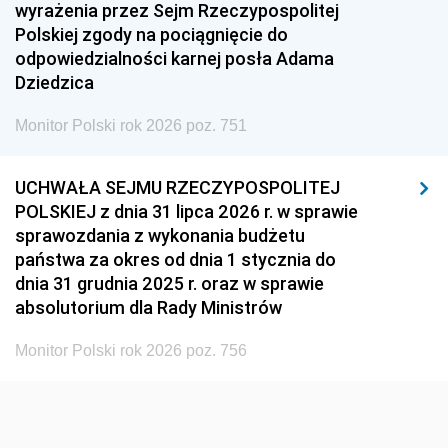
1951
1950
1949
wyrażenia przez Sejm Rzeczypospolitej
Polskiej zgody na pociągnięcie do
1948
1947
1946
odpowiedzialności karnej posła Adama
1939
1938
1937
Dziedzica
1936
1930
Monitor Polski rok 2026 poz. 751
UCHWAŁA SEJMU RZECZYPOSPOLITEJ
POLSKIEJ z dnia 31 lipca 2026 r. w sprawie
sprawozdania z wykonania budżetu
państwa za okres od dnia 1 stycznia do
dnia 31 grudnia 2025 r. oraz w sprawie
absolutorium dla Rady Ministrów
Monitor Polski rok 2026 poz. 756