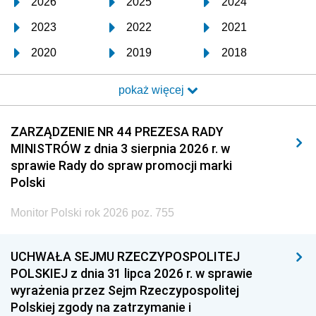
2026
2025
2024
2023
2022
2021
2020
2019
2018
2017
2016
2015
pokaż więcej
2014
2013
2012
2011
2010
2009
ZARZĄDZENIE NR 44 PREZESA RADY
MINISTRÓW z dnia 3 sierpnia 2026 r. w
2008
2007
2006
sprawie Rady do spraw promocji marki
2005
2004
2003
Polski
2002
2001
2000
Monitor Polski rok 2026 poz. 755
1999
1998
1997
UCHWAŁA SEJMU RZECZYPOSPOLITEJ
1996
1995
1994
POLSKIEJ z dnia 31 lipca 2026 r. w sprawie
1993
1992
1991
wyrażenia przez Sejm Rzeczypospolitej
Polskiej zgody na zatrzymanie i
1990
1989
1988