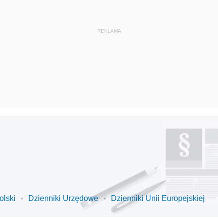
olski
Dzienniki Urzędowe
Dzienniki Unii Europejskiej