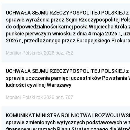
UCHWAŁA SEJMU RZECZYPOSPOLITEJ POLSKIEJ z dnia
sprawie wyrażenia przez Sejm Rzeczypospolitej Pols
do odpowiedzialności karnej posła Wojciecha Króla 
punkcie pierwszym wniosku z dnia 4 maja 2026 r., u
2026 r., przedłożonego przez Europejskiego Prokur
Monitor Polski rok 2026 poz. 752
UCHWAŁA SEJMU RZECZYPOSPOLITEJ POLSKIEJ z dnia
sprawie uczczenia pamięci uczestników Powstania
ludności cywilnej Warszawy
Monitor Polski rok 2026 poz. 767
KOMUNIKAT MINISTRA ROLNICTWA I ROZWOJU WSI z d
sprawie zmienionych wytycznych podstawowych w 
finansowej w ramach Planu Strategicznego dla Wspóln