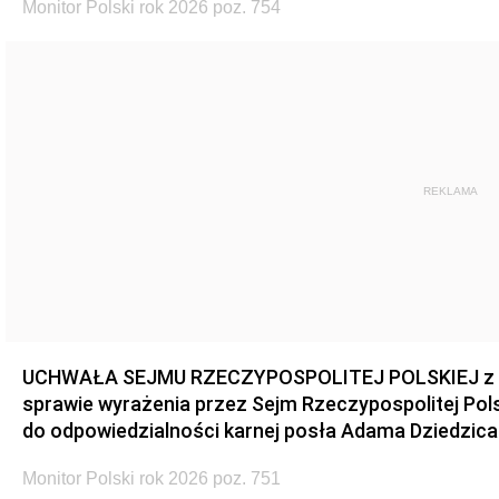
Monitor Polski rok 2026 poz. 754
REKLAMA
UCHWAŁA SEJMU RZECZYPOSPOLITEJ POLSKIEJ z dnia
sprawie wyrażenia przez Sejm Rzeczypospolitej Pols
do odpowiedzialności karnej posła Adama Dziedzica
Monitor Polski rok 2026 poz. 751