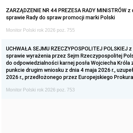
ZARZĄDZENIE NR 44 PREZESA RADY MINISTRÓW z dnia
sprawie Rady do spraw promocji marki Polski
Monitor Polski rok 2026 poz. 755
UCHWAŁA SEJMU RZECZYPOSPOLITEJ POLSKIEJ z dnia
sprawie wyrażenia przez Sejm Rzeczypospolitej Pols
do odpowiedzialności karnej posła Wojciecha Króla 
punkcie drugim wniosku z dnia 4 maja 2026 r., uzupe
2026 r., przedłożonego przez Europejskiego Prokur
Monitor Polski rok 2026 poz. 753