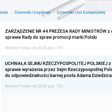
olski
Dzienniki Urzędowe
Dzienniki Unii Europejskiej
ZARZĄDZENIE NR 44 PREZESA RADY MINISTRÓW z dnia
sprawie Rady do spraw promocji marki Polski
Monitor Polski rok 2026 poz. 755
UCHWAŁA SEJMU RZECZYPOSPOLITEJ POLSKIEJ z dnia
sprawie wyrażenia przez Sejm Rzeczypospolitej Pols
do odpowiedzialności karnej posła Adama Dziedzica
Monitor Polski rok 2026 poz. 751