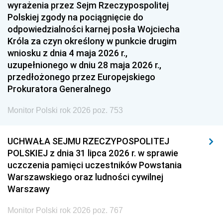
1951
1950
1949
wyrażenia przez Sejm Rzeczypospolitej
Polskiej zgody na pociągnięcie do
1948
1947
1946
odpowiedzialności karnej posła Wojciecha
1939
1938
1937
Króla za czyn określony w punkcie drugim
wniosku z dnia 4 maja 2026 r.,
1936
1930
uzupełnionego w dniu 28 maja 2026 r.,
przedłożonego przez Europejskiego
Prokuratora Generalnego
Monitor Polski rok 2026 poz. 753
UCHWAŁA SEJMU RZECZYPOSPOLITEJ
POLSKIEJ z dnia 31 lipca 2026 r. w sprawie
uczczenia pamięci uczestników Powstania
Warszawskiego oraz ludności cywilnej
Warszawy
Monitor Polski rok 2026 poz. 767