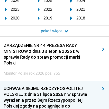
2026
2025
2024
2023
2022
2021
2020
2019
2018
2017
2016
2015
pokaż więcej
2014
2013
2012
2011
2010
2009
ZARZĄDZENIE NR 44 PREZESA RADY
MINISTRÓW z dnia 3 sierpnia 2026 r. w
2008
2007
2006
sprawie Rady do spraw promocji marki
2005
2004
2003
Polski
2002
2001
2000
Monitor Polski rok 2026 poz. 755
1999
1998
1997
UCHWAŁA SEJMU RZECZYPOSPOLITEJ
1996
1995
1994
POLSKIEJ z dnia 31 lipca 2026 r. w sprawie
1993
1992
1991
wyrażenia przez Sejm Rzeczypospolitej
Polskiej zgody na pociągnięcie do
1990
1989
1988