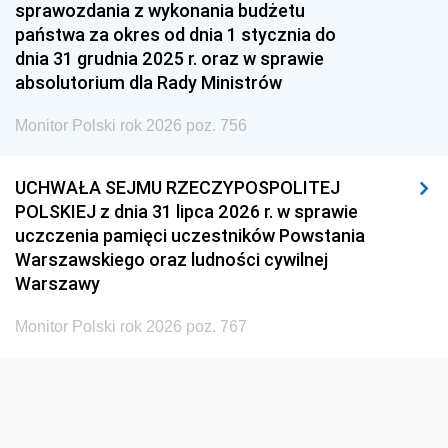
1951
1950
1949
sprawozdania z wykonania budżetu
państwa za okres od dnia 1 stycznia do
1948
1947
1946
dnia 31 grudnia 2025 r. oraz w sprawie
1939
1938
1937
absolutorium dla Rady Ministrów
1936
1930
Monitor Polski rok 2026 poz. 756
UCHWAŁA SEJMU RZECZYPOSPOLITEJ
POLSKIEJ z dnia 31 lipca 2026 r. w sprawie
uczczenia pamięci uczestników Powstania
Warszawskiego oraz ludności cywilnej
Warszawy
Monitor Polski rok 2026 poz. 767