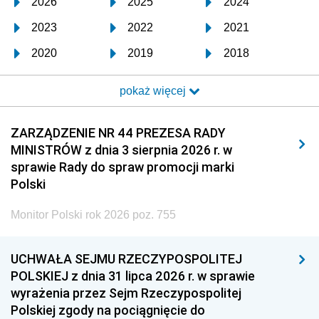
2026
2025
2024
2023
2022
2021
2020
2019
2018
2017
2016
2015
pokaż więcej
2014
2013
2012
2011
2010
2009
ZARZĄDZENIE NR 44 PREZESA RADY
MINISTRÓW z dnia 3 sierpnia 2026 r. w
2008
2007
2006
sprawie Rady do spraw promocji marki
2005
2004
2003
Polski
2002
2001
2000
Monitor Polski rok 2026 poz. 755
1999
1998
1997
UCHWAŁA SEJMU RZECZYPOSPOLITEJ
1996
1995
1994
POLSKIEJ z dnia 31 lipca 2026 r. w sprawie
1993
1992
1991
wyrażenia przez Sejm Rzeczypospolitej
Polskiej zgody na pociągnięcie do
1990
1989
1988