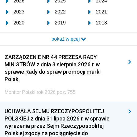
2026
2025
2024
2023
2022
2021
2020
2019
2018
2017
2016
2015
pokaż więcej
2014
2013
2012
2011
2010
2009
ZARZĄDZENIE NR 44 PREZESA RADY
MINISTRÓW z dnia 3 sierpnia 2026 r. w
2008
2007
2006
sprawie Rady do spraw promocji marki
2005
2004
2003
Polski
2002
2001
2000
Monitor Polski rok 2026 poz. 755
1999
1998
1997
UCHWAŁA SEJMU RZECZYPOSPOLITEJ
1996
1995
1994
POLSKIEJ z dnia 31 lipca 2026 r. w sprawie
1993
1992
1991
wyrażenia przez Sejm Rzeczypospolitej
Polskiej zgody na pociągnięcie do
1990
1989
1988