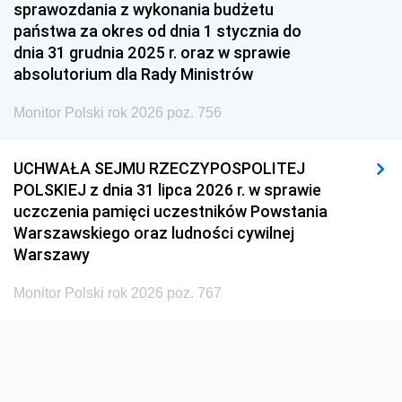
1951
1950
1949
sprawozdania z wykonania budżetu
państwa za okres od dnia 1 stycznia do
1948
1947
1946
dnia 31 grudnia 2025 r. oraz w sprawie
1939
1938
1937
absolutorium dla Rady Ministrów
1936
1930
Monitor Polski rok 2026 poz. 756
UCHWAŁA SEJMU RZECZYPOSPOLITEJ
POLSKIEJ z dnia 31 lipca 2026 r. w sprawie
uczczenia pamięci uczestników Powstania
Warszawskiego oraz ludności cywilnej
Warszawy
Monitor Polski rok 2026 poz. 767