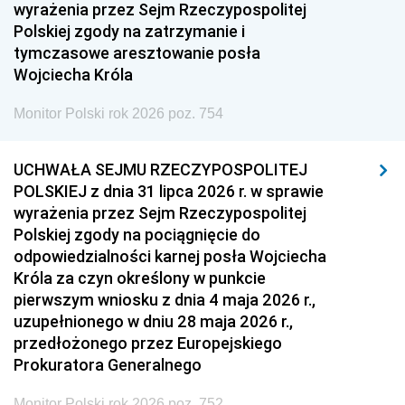
1951
1950
1949
wyrażenia przez Sejm Rzeczypospolitej
Polskiej zgody na zatrzymanie i
1948
1947
1946
tymczasowe aresztowanie posła
1939
1938
1937
Wojciecha Króla
1936
1930
Monitor Polski rok 2026 poz. 754
UCHWAŁA SEJMU RZECZYPOSPOLITEJ
POLSKIEJ z dnia 31 lipca 2026 r. w sprawie
wyrażenia przez Sejm Rzeczypospolitej
Polskiej zgody na pociągnięcie do
odpowiedzialności karnej posła Wojciecha
Króla za czyn określony w punkcie
pierwszym wniosku z dnia 4 maja 2026 r.,
uzupełnionego w dniu 28 maja 2026 r.,
przedłożonego przez Europejskiego
Prokuratora Generalnego
Monitor Polski rok 2026 poz. 752