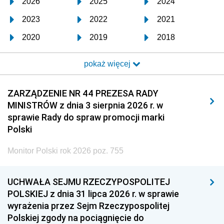
2026
2025
2024
2023
2022
2021
2020
2019
2018
2017
2016
2015
pokaż więcej
2014
2013
2012
2011
2010
2009
ZARZĄDZENIE NR 44 PREZESA RADY
MINISTRÓW z dnia 3 sierpnia 2026 r. w
2008
2007
2006
sprawie Rady do spraw promocji marki
2005
2004
2003
Polski
2002
2001
2000
Monitor Polski rok 2026 poz. 755
1999
1998
1997
UCHWAŁA SEJMU RZECZYPOSPOLITEJ
1996
1995
1994
POLSKIEJ z dnia 31 lipca 2026 r. w sprawie
1993
1992
1991
wyrażenia przez Sejm Rzeczypospolitej
Polskiej zgody na pociągnięcie do
1990
1989
1988