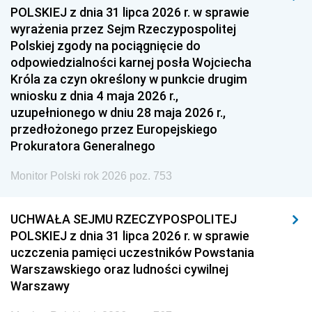
1954
1953
1952
POLSKIEJ z dnia 31 lipca 2026 r. w sprawie
1951
1950
1949
wyrażenia przez Sejm Rzeczypospolitej
Polskiej zgody na pociągnięcie do
1948
1947
1946
odpowiedzialności karnej posła Wojciecha
1939
1938
1937
Króla za czyn określony w punkcie drugim
wniosku z dnia 4 maja 2026 r.,
1936
1930
uzupełnionego w dniu 28 maja 2026 r.,
przedłożonego przez Europejskiego
Prokuratora Generalnego
Monitor Polski rok 2026 poz. 753
UCHWAŁA SEJMU RZECZYPOSPOLITEJ
POLSKIEJ z dnia 31 lipca 2026 r. w sprawie
uczczenia pamięci uczestników Powstania
Warszawskiego oraz ludności cywilnej
Warszawy