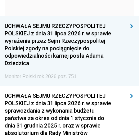
1960
1959
1958
1957
1956
1955
UCHWAŁA SEJMU RZECZYPOSPOLITEJ
1954
1953
1952
POLSKIEJ z dnia 31 lipca 2026 r. w sprawie
1951
1950
1949
wyrażenia przez Sejm Rzeczypospolitej
Polskiej zgody na pociągnięcie do
1948
1947
1946
odpowiedzialności karnej posła Adama
1939
1938
1937
Dziedzica
1936
1930
Monitor Polski rok 2026 poz. 751
UCHWAŁA SEJMU RZECZYPOSPOLITEJ
POLSKIEJ z dnia 31 lipca 2026 r. w sprawie
sprawozdania z wykonania budżetu
państwa za okres od dnia 1 stycznia do
dnia 31 grudnia 2025 r. oraz w sprawie
absolutorium dla Rady Ministrów