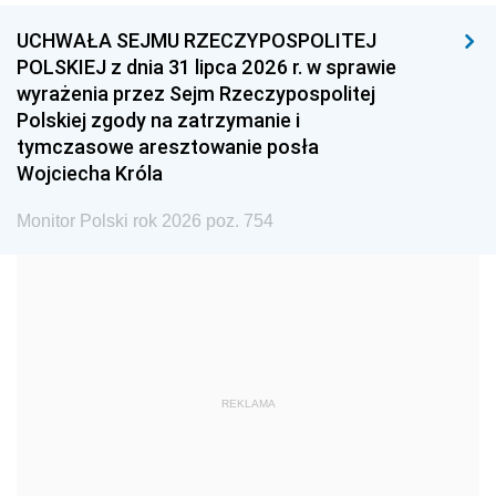
UCHWAŁA SEJMU RZECZYPOSPOLITEJ
1996
1995
1994
POLSKIEJ z dnia 31 lipca 2026 r. w sprawie
1993
1992
1991
wyrażenia przez Sejm Rzeczypospolitej
Polskiej zgody na zatrzymanie i
1990
1989
1988
tymczasowe aresztowanie posła
1987
1986
1985
Wojciecha Króla
1984
1983
1982
Monitor Polski rok 2026 poz. 754
1981
1980
1979
1978
1977
1976
1975
1974
1973
1972
1971
1970
1969
1968
1967
REKLAMA
1966
1965
1964
1963
1962
1961