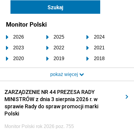
Monitor Polski
2026
2025
2024
2023
2022
2021
2020
2019
2018
2017
2016
2015
pokaż więcej
2014
2013
2012
2011
2010
2009
ZARZĄDZENIE NR 44 PREZESA RADY
MINISTRÓW z dnia 3 sierpnia 2026 r. w
2008
2007
2006
sprawie Rady do spraw promocji marki
2005
2004
2003
Polski
2002
2001
2000
Monitor Polski rok 2026 poz. 755
1999
1998
1997