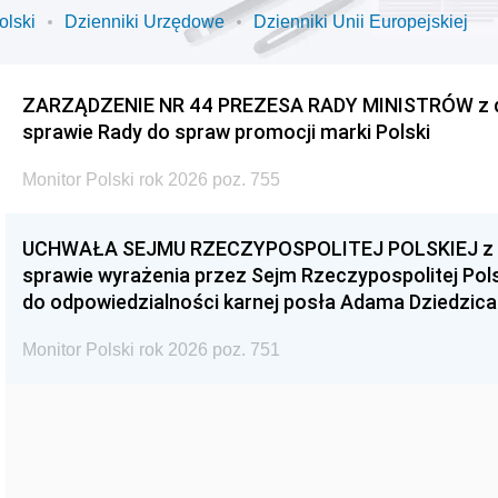
olski
Dzienniki Urzędowe
Dzienniki Unii Europejskiej
ZARZĄDZENIE NR 44 PREZESA RADY MINISTRÓW z dnia
sprawie Rady do spraw promocji marki Polski
Monitor Polski rok 2026 poz. 755
UCHWAŁA SEJMU RZECZYPOSPOLITEJ POLSKIEJ z dnia
sprawie wyrażenia przez Sejm Rzeczypospolitej Pols
do odpowiedzialności karnej posła Adama Dziedzica
Monitor Polski rok 2026 poz. 751