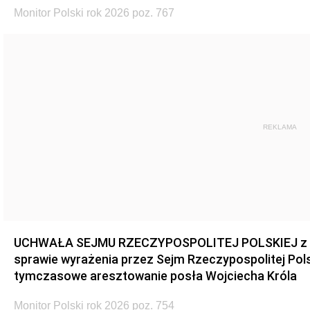
Monitor Polski rok 2026 poz. 767
REKLAMA
UCHWAŁA SEJMU RZECZYPOSPOLITEJ POLSKIEJ z dnia
sprawie wyrażenia przez Sejm Rzeczypospolitej Pols
tymczasowe aresztowanie posła Wojciecha Króla
Monitor Polski rok 2026 poz. 754