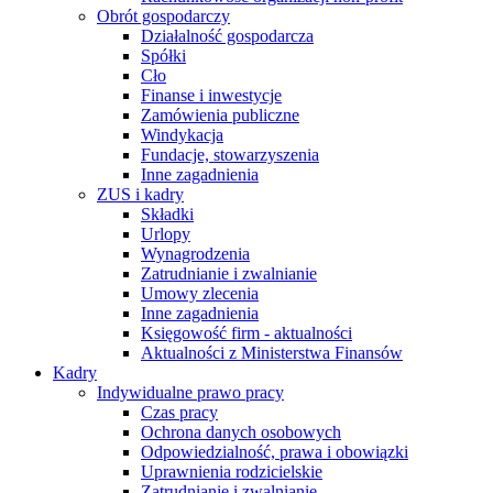
Obrót gospodarczy
Działalność gospodarcza
Spółki
Cło
Finanse i inwestycje
Zamówienia publiczne
Windykacja
Fundacje, stowarzyszenia
Inne zagadnienia
ZUS i kadry
Składki
Urlopy
Wynagrodzenia
Zatrudnianie i zwalnianie
Umowy zlecenia
Inne zagadnienia
Księgowość firm - aktualności
Aktualności z Ministerstwa Finansów
Kadry
Indywidualne prawo pracy
Czas pracy
Ochrona danych osobowych
Odpowiedzialność, prawa i obowiązki
Uprawnienia rodzicielskie
Zatrudnianie i zwalnianie