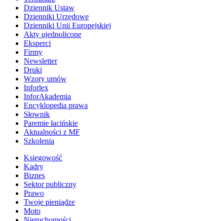
Dziennik Ustaw
Dzienniki Urzędowe
Dzienniki Unii Europejskiej
Akty ujednolicone
Eksperci
Firmy
Newsletter
Druki
Wzory umów
Inforlex
InforAkademia
Encyklopedia prawa
Słownik
Paremie łacińskie
Aktualności z MF
Szkolenia
Księgowość
Kadry
Biznes
Sektor publiczny
Prawo
Twoje pieniądze
Moto
Nieruchomości