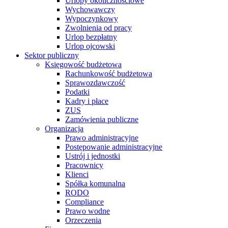
Urlopy okolicznościowe
Wychowawczy
Wypoczynkowy
Zwolnienia od pracy
Urlop bezpłatny
Urlop ojcowski
Sektor publiczny
Księgowość budżetowa
Rachunkowość budżetowa
Sprawozdawczość
Podatki
Kadry i płace
ZUS
Zamówienia publiczne
Organizacja
Prawo administracyjne
Postępowanie administracyjne
Ustrój i jednostki
Pracownicy
Klienci
Spółka komunalna
RODO
Compliance
Prawo wodne
Orzeczenia