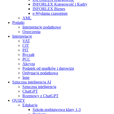
INFORLEX Księgowość i Kadry
INFORLEX Biznes
e-Wydania czasopism
AML
Podatki
Interpretacje podatkowe
Orzeczenia
Interpretacje
VAT
CIT
PIT
Ryczałt
PCC
Akcyza
Podatek od spadków i darowizn
Ordynacja podatkowa
Inne
Sztuczna inteligencja AI
Sztuczna inteligencja
ChatGPT
Rozmowy z ChatGPT
QUIZY
Edukacja
Szkoła podstawowa klasy 1-3