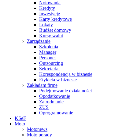
Notowania
Kredyty
Inwestycje
Karty kredytowe
Lokaty
Budżet domowy
Kursy walut
Zarządzanie
Szkolenia
Manager
Personel
Outsourcing
Sekretariat
Korespondencja w biznesie
Etykieta w biznesie
Zakładam firmę
Podejmowanie działalności
Opodatkowanie
Zatrudnianie
ZUS
Oprogramowanie
KSeF
Moto
Motonews
Moto porady