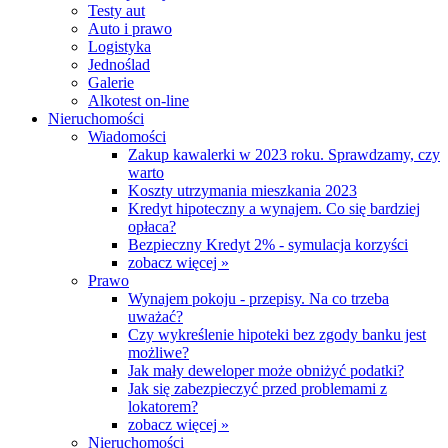
Testy aut
Auto i prawo
Logistyka
Jednoślad
Galerie
Alkotest on-line
Nieruchomości
Wiadomości
Zakup kawalerki w 2023 roku. Sprawdzamy, czy
warto
Koszty utrzymania mieszkania 2023
Kredyt hipoteczny a wynajem. Co się bardziej
opłaca?
Bezpieczny Kredyt 2% - symulacja korzyści
zobacz więcej »
Prawo
Wynajem pokoju - przepisy. Na co trzeba
uważać?
Czy wykreślenie hipoteki bez zgody banku jest
możliwe?
Jak mały deweloper może obniżyć podatki?
Jak się zabezpieczyć przed problemami z
lokatorem?
zobacz więcej »
Nieruchomości