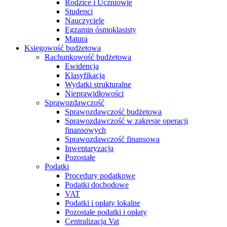
Rodzice i Uczniowie
Studenci
Nauczyciele
Egzamin ósmoklasisty
Matura
Księgowość budżetowa
Rachunkowość budżetowa
Ewidencja
Klasyfikacja
Wydatki strukturalne
Nieprawidłowości
Sprawozdawczość
Sprawozdawczość budżetowa
Sprawozdawczość w zakresie operacji
finansowych
Sprawozdawczość finansowa
Inwentaryzacja
Pozostałe
Podatki
Procedury podatkowe
Podatki dochodowe
VAT
Podatki i opłaty lokalne
Pozostałe podatki i opłaty
Centralizacja Vat