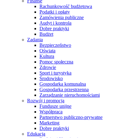
Finanse
Rachunkowość budżetowa
Podatki i opłaty
Zamówienia publiczne
Audyt i kontrola
Dobre praktyki
Budżet
Zadania
Bezpieczeństwo
Oświata
Kultura
Pomoc społeczna
Zdrowie
Sport i turystyka
Środowisko
Gospodarka komunalna
Gospodarka przestrzenna
Zarządzanie nieruchomościami
Rozwój i promocja
Fundusze unijne
Współpraca
Partnerstwo publiczno-prywatne
Marketing
Dobre praktyki
Edukacja