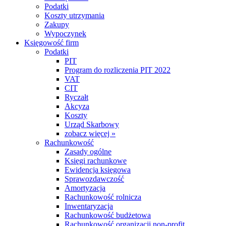
Podatki
Koszty utrzymania
Zakupy
Wypoczynek
Księgowość firm
Podatki
PIT
Program do rozliczenia PIT 2022
VAT
CIT
Ryczałt
Akcyza
Koszty
Urząd Skarbowy
zobacz więcej »
Rachunkowość
Zasady ogólne
Księgi rachunkowe
Ewidencja księgowa
Sprawozdawczość
Amortyzacja
Rachunkowość rolnicza
Inwentaryzacja
Rachunkowość budżetowa
Rachunkowość organizacji non-profit