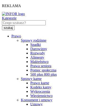
REKLAMA
Kategorie
Prawo
Sprawy rodzinne
Spadki
Darowizny
Rozwody
Alimenty
Małżeństwo
Prawa seniora
Pomoc społeczna
500 plus 800 plus
Sprawy karne
Prawo karne
Kodeks karny
Wykroczenia
Więziennictwo
Konsument i umowy
Umowy