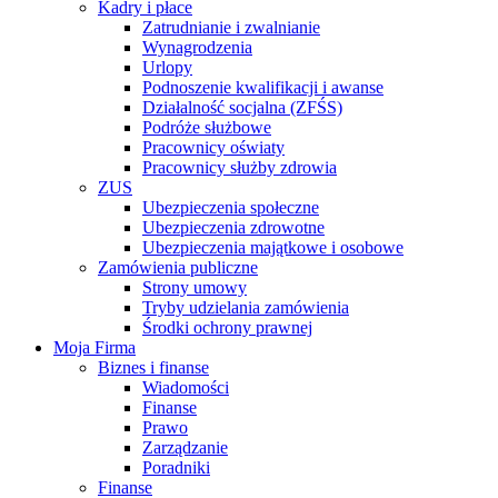
Kadry i płace
Zatrudnianie i zwalnianie
Wynagrodzenia
Urlopy
Podnoszenie kwalifikacji i awanse
Działalność socjalna (ZFŚS)
Podróże służbowe
Pracownicy oświaty
Pracownicy służby zdrowia
ZUS
Ubezpieczenia społeczne
Ubezpieczenia zdrowotne
Ubezpieczenia majątkowe i osobowe
Zamówienia publiczne
Strony umowy
Tryby udzielania zamówienia
Środki ochrony prawnej
Moja Firma
Biznes i finanse
Wiadomości
Finanse
Prawo
Zarządzanie
Poradniki
Finanse