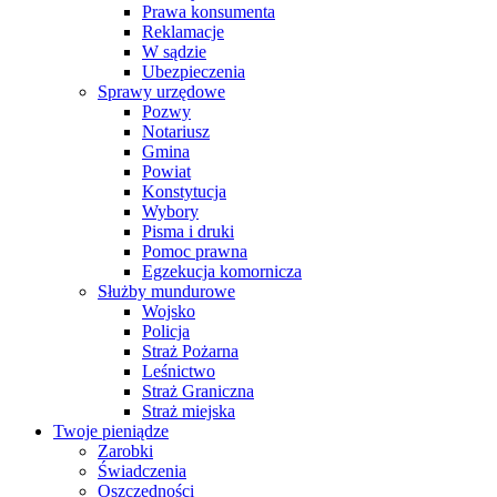
Prawa konsumenta
Reklamacje
W sądzie
Ubezpieczenia
Sprawy urzędowe
Pozwy
Notariusz
Gmina
Powiat
Konstytucja
Wybory
Pisma i druki
Pomoc prawna
Egzekucja komornicza
Służby mundurowe
Wojsko
Policja
Straż Pożarna
Leśnictwo
Straż Graniczna
Straż miejska
Twoje pieniądze
Zarobki
Świadczenia
Oszczędności