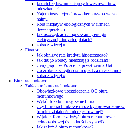
Jakich błędów unikać przy inwestowaniu w
mieszkania?
Najem instytucjonalny – alternatywna wersja
najmu
Rola inicjatyw ekologicznych w firmach
deweloperskich
Jak oszczędzać na ogrzewaniu, energii
elektrycznej i innych opłatach?
zobacz więcej »
Finanse
Jak obniżyć ratę kredytu hipotecznego?
Jak długo Polacy mieszkają z rodzicami?
Ceny prądu w Polsce na przestrzeni 20 lat
Co zrobić z zaległościami opłat za mieszkanie?
zobacz więcej »
Biura rachunkowe
Zakładam biuro rachunkowe
Obowiązkowe ubezpieczenie OC biura
rachunkowego
Wybór lokalu i urządzenie biura
Czy biuro rachunkowe może być prowadzone w
formie działalności nierejestrowanej?
W jakiej formie założyć biuro rachunkowe:
jednoosobowej działalności czy spółki
Jak założyć biuro rachunkowe?