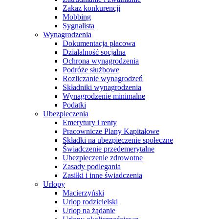
Zakaz konkurencji
Mobbing
Sygnalista
Wynagrodzenia
Dokumentacja płacowa
Działalność socjalna
Ochrona wynagrodzenia
Podróże służbowe
Rozliczanie wynagrodzeń
Składniki wynagrodzenia
Wynagrodzenie minimalne
Podatki
Ubezpieczenia
Emerytury i renty
Pracownicze Plany Kapitałowe
Składki na ubezpieczenie społeczne
Świadczenie przedemerytalne
Ubezpieczenie zdrowotne
Zasady podlegania
Zasiłki i inne świadczenia
Urlopy
Macierzyński
Urlop rodzicielski
Urlop na żądanie