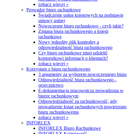
zobacz więcej »
Prowadzę biuro rachunkowe
Świadczenie usług księgowych na podstawie
umowy ustnej
Nowoczesne biuro rachunkowe - czyli jakie?
Zmiana biura rachunkowego a księgi
rachunkowe
Nowy jednolity plik kontrolny a
odpowiedzialność biura rachunkowego
Czy biuro rachunkowe musi udzielić
komornikowi informacji o klientach?
zobacz więcej »
Korzystam z biura rachunkowego
3 argumenty za wyborem nowoczesnego biura
Odpowiedzialność biura rachunkowego -
orzecznictwo
E-dokumentacja pracownicza prowadzona w
biurze rachunkowym
Odpowiedzialność za rachunkowość, gdy
prowadzenie ksiąg rachunkowych powierzono
biuru rachunkowemu
zobacz więcej »
INFORLEX
INFORLEX Biuro Rachunkowe
INFORLEX Księgowość