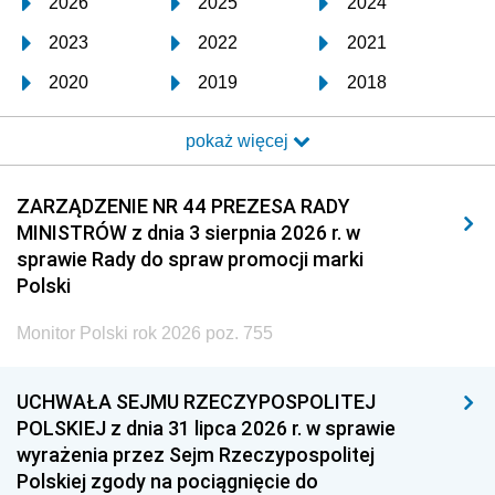
2026
2025
2024
2023
2022
2021
2020
2019
2018
2017
2016
2015
pokaż więcej
2014
2013
2012
2011
2010
2009
ZARZĄDZENIE NR 44 PREZESA RADY
MINISTRÓW z dnia 3 sierpnia 2026 r. w
2008
2007
2006
sprawie Rady do spraw promocji marki
2005
2004
2003
Polski
2002
2001
2000
Monitor Polski rok 2026 poz. 755
1999
1998
1997
UCHWAŁA SEJMU RZECZYPOSPOLITEJ
1996
1995
1994
POLSKIEJ z dnia 31 lipca 2026 r. w sprawie
1993
1992
1991
wyrażenia przez Sejm Rzeczypospolitej
Polskiej zgody na pociągnięcie do
1990
1989
1988