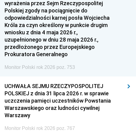
1951
1950
1949
wyrażenia przez Sejm Rzeczypospolitej
Polskiej zgody na pociągnięcie do
1948
1947
1946
odpowiedzialności karnej posła Wojciecha
1939
1938
1937
Króla za czyn określony w punkcie drugim
wniosku z dnia 4 maja 2026 r.,
1936
1930
uzupełnionego w dniu 28 maja 2026 r.,
przedłożonego przez Europejskiego
Prokuratora Generalnego
Monitor Polski rok 2026 poz. 753
UCHWAŁA SEJMU RZECZYPOSPOLITEJ
POLSKIEJ z dnia 31 lipca 2026 r. w sprawie
uczczenia pamięci uczestników Powstania
Warszawskiego oraz ludności cywilnej
Warszawy
Monitor Polski rok 2026 poz. 767