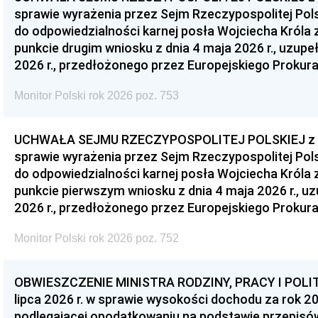
sprawie wyrażenia przez Sejm Rzeczypospolitej Pols
do odpowiedzialności karnej posła Wojciecha Króla 
punkcie drugim wniosku z dnia 4 maja 2026 r., uzupe
2026 r., przedłożonego przez Europejskiego Prokur
Monitor Polski rok 2026 poz. 753
UCHWAŁA SEJMU RZECZYPOSPOLITEJ POLSKIEJ z dnia
sprawie wyrażenia przez Sejm Rzeczypospolitej Pols
do odpowiedzialności karnej posła Wojciecha Króla 
punkcie pierwszym wniosku z dnia 4 maja 2026 r., u
2026 r., przedłożonego przez Europejskiego Prokur
Monitor Polski rok 2026 poz. 752
OBWIESZCZENIE MINISTRA RODZINY, PRACY I POLIT
lipca 2026 r. w sprawie wysokości dochodu za rok 20
podlegającej opodatkowaniu na podstawie przepis