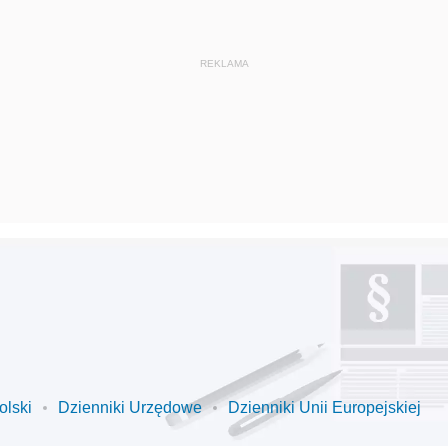
olski
Dzienniki Urzędowe
Dzienniki Unii Europejskiej