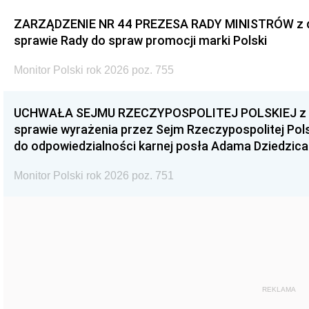
ZARZĄDZENIE NR 44 PREZESA RADY MINISTRÓW z dnia
sprawie Rady do spraw promocji marki Polski
Monitor Polski rok 2026 poz. 755
UCHWAŁA SEJMU RZECZYPOSPOLITEJ POLSKIEJ z dnia
sprawie wyrażenia przez Sejm Rzeczypospolitej Pols
do odpowiedzialności karnej posła Adama Dziedzica
Monitor Polski rok 2026 poz. 751
REKLAMA