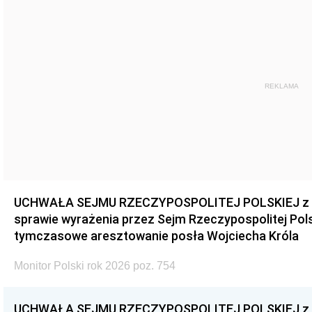
REKLAMA
UCHWAŁA SEJMU RZECZYPOSPOLITEJ POLSKIEJ z dnia
sprawie wyrażenia przez Sejm Rzeczypospolitej Pols
tymczasowe aresztowanie posła Wojciecha Króla
Monitor Polski rok 2026 poz. 754
UCHWAŁA SEJMU RZECZYPOSPOLITEJ POLSKIEJ z dnia