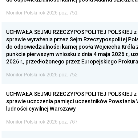
Monitor Polski rok 2026 poz. 751
UCHWAŁA SEJMU RZECZYPOSPOLITEJ POLSKIEJ z dnia
sprawie wyrażenia przez Sejm Rzeczypospolitej Pols
do odpowiedzialności karnej posła Wojciecha Króla 
punkcie pierwszym wniosku z dnia 4 maja 2026 r., u
2026 r., przedłożonego przez Europejskiego Prokur
Monitor Polski rok 2026 poz. 752
UCHWAŁA SEJMU RZECZYPOSPOLITEJ POLSKIEJ z dnia
sprawie uczczenia pamięci uczestników Powstania
ludności cywilnej Warszawy
Monitor Polski rok 2026 poz. 767