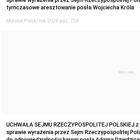
tymczasowe aresztowanie posła Wojciecha Króla
Monitor Polski rok 2026 poz. 754
REKLAMA
UCHWAŁA SEJMU RZECZYPOSPOLITEJ POLSKIEJ z dnia
sprawie wyrażenia przez Sejm Rzeczypospolitej Pols
do odpowiedzialności karnej posła Adama Dziedzica