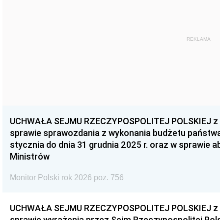
REKLAMA
UCHWAŁA SEJMU RZECZYPOSPOLITEJ POLSKIEJ z dnia
sprawie sprawozdania z wykonania budżetu państwa 
stycznia do dnia 31 grudnia 2025 r. oraz w sprawie 
Ministrów
Monitor Polski rok 2026 poz. 756
UCHWAŁA SEJMU RZECZYPOSPOLITEJ POLSKIEJ z dnia
sprawie wyrażenia przez Sejm Rzeczypospolitej Pols