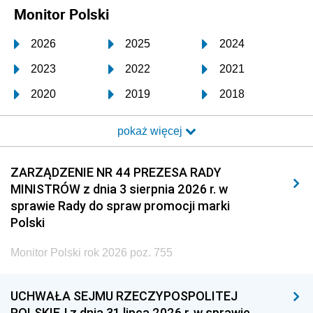
Monitor Polski
2026
2025
2024
2023
2022
2021
2020
2019
2018
2017
2016
2015
pokaż więcej
2014
2013
2012
2011
2010
2009
ZARZĄDZENIE NR 44 PREZESA RADY
MINISTRÓW z dnia 3 sierpnia 2026 r. w
2008
2007
2006
sprawie Rady do spraw promocji marki
2005
2004
2003
Polski
2002
2001
2000
Monitor Polski rok 2026 poz. 755
1999
1998
1997
UCHWAŁA SEJMU RZECZYPOSPOLITEJ
1996
1995
1994
POLSKIEJ z dnia 31 lipca 2026 r. w sprawie