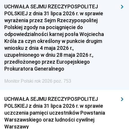
UCHWAŁA SEJMU RZECZYPOSPOLITEJ
1954
1953
1952
POLSKIEJ z dnia 31 lipca 2026 r. w sprawie
1951
1950
1949
wyrażenia przez Sejm Rzeczypospolitej
Polskiej zgody na pociągnięcie do
1948
1947
1946
odpowiedzialności karnej posła Wojciecha
1939
1938
1937
Króla za czyn określony w punkcie drugim
wniosku z dnia 4 maja 2026 r.,
1936
1930
uzupełnionego w dniu 28 maja 2026 r.,
przedłożonego przez Europejskiego
Prokuratora Generalnego
Monitor Polski rok 2026 poz. 753
UCHWAŁA SEJMU RZECZYPOSPOLITEJ
POLSKIEJ z dnia 31 lipca 2026 r. w sprawie
uczczenia pamięci uczestników Powstania
Warszawskiego oraz ludności cywilnej
Warszawy