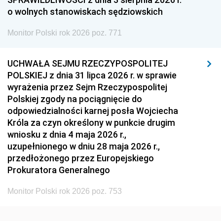
o wolnych stanowiskach sędziowskich
1954
1953
1952
Monitor Polski rok 2026 poz. 771
1951
1950
1949
1948
1947
1946
UCHWAŁA SEJMU RZECZYPOSPOLITEJ
1939
1938
1937
POLSKIEJ z dnia 31 lipca 2026 r. w sprawie
wyrażenia przez Sejm Rzeczypospolitej
1936
1930
Polskiej zgody na pociągnięcie do
odpowiedzialności karnej posła Wojciecha
Króla za czyn określony w punkcie drugim
wniosku z dnia 4 maja 2026 r.,
uzupełnionego w dniu 28 maja 2026 r.,
przedłożonego przez Europejskiego
Prokuratora Generalnego
Monitor Polski rok 2026 poz. 753