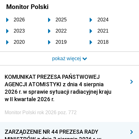
Monitor Polski
2026
2025
2024
2023
2022
2021
2020
2019
2018
2017
2016
2015
pokaż więcej
2014
2013
2012
2011
2010
2009
KOMUNIKAT PREZESA PAŃSTWOWEJ
AGENCJI ATOMISTYKI z dnia 4 sierpnia
2008
2007
2006
2026 r. w sprawie sytuacji radiacyjnej kraju
2005
2004
2003
w II kwartale 2026 r.
2002
2001
2000
Monitor Polski rok 2026 poz. 772
1999
1998
1997
ZARZĄDZENIE NR 44 PREZESA RADY
1996
1995
1994