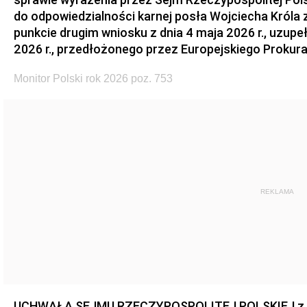
do odpowiedzialności karnej posła Wojciecha Króla 
punkcie drugim wniosku z dnia 4 maja 2026 r., uzupe
2026 r., przedłożonego przez Europejskiego Prokur
Monitor Polski rok 2026 poz. 753
REKLAMA
UCHWAŁA SEJMU RZECZYPOSPOLITEJ POLSKIEJ z dnia