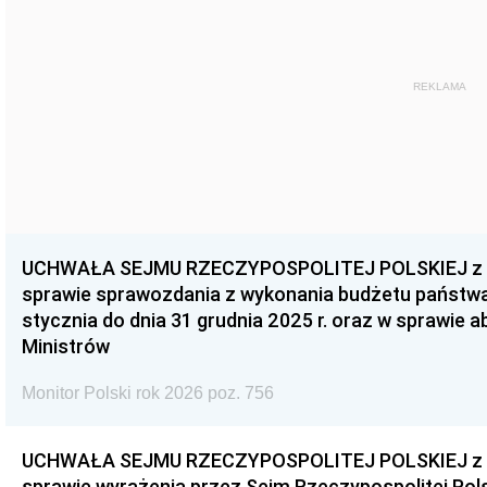
REKLAMA
UCHWAŁA SEJMU RZECZYPOSPOLITEJ POLSKIEJ z dnia
sprawie sprawozdania z wykonania budżetu państwa 
stycznia do dnia 31 grudnia 2025 r. oraz w sprawie 
Ministrów
Monitor Polski rok 2026 poz. 756
UCHWAŁA SEJMU RZECZYPOSPOLITEJ POLSKIEJ z dnia
sprawie wyrażenia przez Sejm Rzeczypospolitej Pols