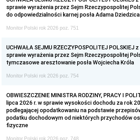
sprawie wyrażenia przez Sejm Rzeczypospolitej Pols
do odpowiedzialności karnej posła Adama Dziedzica
Monitor Polski rok 2026 poz. 751
UCHWAŁA SEJMU RZECZYPOSPOLITEJ POLSKIEJ z dnia
sprawie wyrażenia przez Sejm Rzeczypospolitej Pols
tymczasowe aresztowanie posła Wojciecha Króla
Monitor Polski rok 2026 poz. 754
OBWIESZCZENIE MINISTRA RODZINY, PRACY I POLIT
lipca 2026 r. w sprawie wysokości dochodu za rok 20
podlegającej opodatkowaniu na podstawie przepis
podatku dochodowym od niektórych przychodów os
fizyczne
Monitor Polski rok 2026 poz. 748