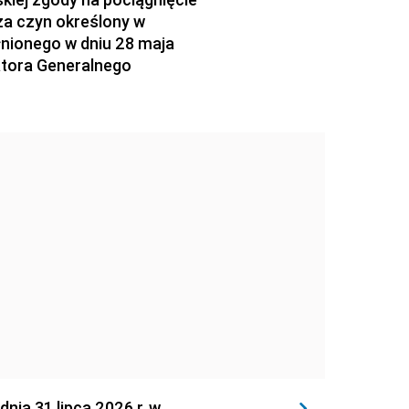
za czyn określony w
łnionego w dniu 28 maja
atora Generalnego
 31 lipca 2026 r. w