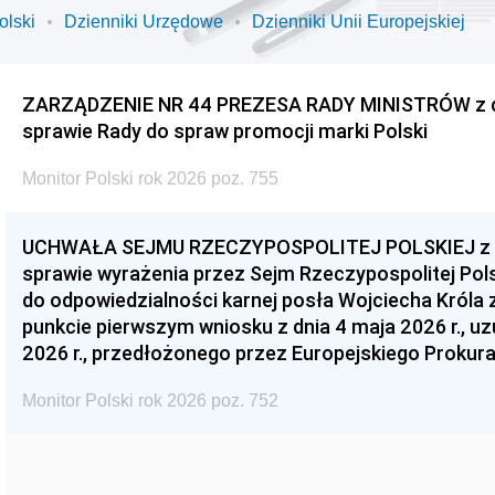
olski
Dzienniki Urzędowe
Dzienniki Unii Europejskiej
ZARZĄDZENIE NR 44 PREZESA RADY MINISTRÓW z dnia
sprawie Rady do spraw promocji marki Polski
Monitor Polski rok 2026 poz. 755
UCHWAŁA SEJMU RZECZYPOSPOLITEJ POLSKIEJ z dnia
sprawie wyrażenia przez Sejm Rzeczypospolitej Pols
do odpowiedzialności karnej posła Wojciecha Króla 
punkcie pierwszym wniosku z dnia 4 maja 2026 r., u
2026 r., przedłożonego przez Europejskiego Prokur
Monitor Polski rok 2026 poz. 752