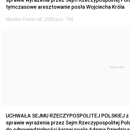
tymczasowe aresztowanie posła Wojciecha Króla
Monitor Polski rok 2026 poz. 754
REKLAMA
UCHWAŁA SEJMU RZECZYPOSPOLITEJ POLSKIEJ z dnia
sprawie wyrażenia przez Sejm Rzeczypospolitej Pols
do odpowiedzialności karnej posła Adama Dziedzica