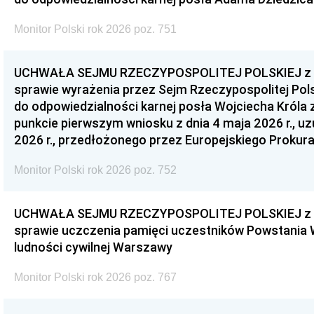
Monitor Polski rok 2026 poz. 751
UCHWAŁA SEJMU RZECZYPOSPOLITEJ POLSKIEJ z dnia
sprawie wyrażenia przez Sejm Rzeczypospolitej Pols
do odpowiedzialności karnej posła Wojciecha Króla 
punkcie pierwszym wniosku z dnia 4 maja 2026 r., u
2026 r., przedłożonego przez Europejskiego Prokur
Monitor Polski rok 2026 poz. 752
UCHWAŁA SEJMU RZECZYPOSPOLITEJ POLSKIEJ z dnia
sprawie uczczenia pamięci uczestników Powstania
ludności cywilnej Warszawy
Monitor Polski rok 2026 poz. 767