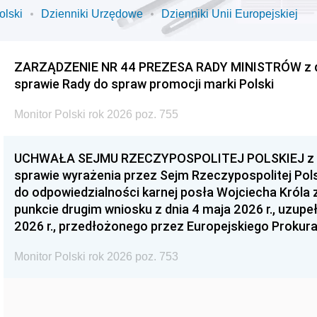
olski
Dzienniki Urzędowe
Dzienniki Unii Europejskiej
ZARZĄDZENIE NR 44 PREZESA RADY MINISTRÓW z dnia
sprawie Rady do spraw promocji marki Polski
Monitor Polski rok 2026 poz. 755
UCHWAŁA SEJMU RZECZYPOSPOLITEJ POLSKIEJ z dnia
sprawie wyrażenia przez Sejm Rzeczypospolitej Pols
do odpowiedzialności karnej posła Wojciecha Króla 
punkcie drugim wniosku z dnia 4 maja 2026 r., uzupe
2026 r., przedłożonego przez Europejskiego Prokur
Monitor Polski rok 2026 poz. 753