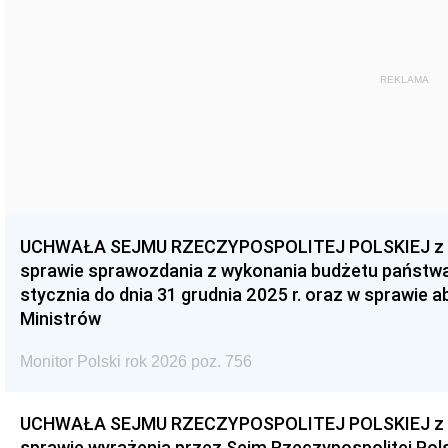
REKLAMA
UCHWAŁA SEJMU RZECZYPOSPOLITEJ POLSKIEJ z dnia
sprawie sprawozdania z wykonania budżetu państwa 
stycznia do dnia 31 grudnia 2025 r. oraz w sprawie 
Ministrów
Monitor Polski rok 2026 poz. 756
UCHWAŁA SEJMU RZECZYPOSPOLITEJ POLSKIEJ z dnia
sprawie wyrażenia przez Sejm Rzeczypospolitej Pols