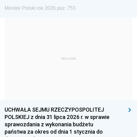
1975
1974
1973
Monitor Polski rok 2026 poz. 753
1972
1971
1970
1969
1968
1967
1966
1965
1964
1963
1962
1961
REKLAMA
1960
1959
1958
1957
1956
1955
1954
1953
1952
1951
1950
1949
1948
1947
1946
UCHWAŁA SEJMU RZECZYPOSPOLITEJ
1939
1938
1937
POLSKIEJ z dnia 31 lipca 2026 r. w sprawie
sprawozdania z wykonania budżetu
1936
1930
państwa za okres od dnia 1 stycznia do