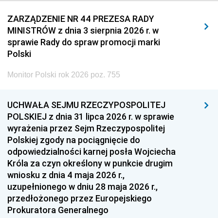
2011
2010
2009
ZARZĄDZENIE NR 44 PREZESA RADY
MINISTRÓW z dnia 3 sierpnia 2026 r. w
2008
2007
2006
sprawie Rady do spraw promocji marki
2005
2004
2003
Polski
2002
2001
2000
Monitor Polski rok 2026 poz. 755
1999
1998
1997
UCHWAŁA SEJMU RZECZYPOSPOLITEJ
1996
1995
1994
POLSKIEJ z dnia 31 lipca 2026 r. w sprawie
1993
1992
1991
wyrażenia przez Sejm Rzeczypospolitej
Polskiej zgody na pociągnięcie do
1990
1989
1988
odpowiedzialności karnej posła Wojciecha
1987
1986
1985
Króla za czyn określony w punkcie drugim
wniosku z dnia 4 maja 2026 r.,
1984
1983
1982
uzupełnionego w dniu 28 maja 2026 r.,
1981
1980
1979
przedłożonego przez Europejskiego
Prokuratora Generalnego
1978
1977
1976