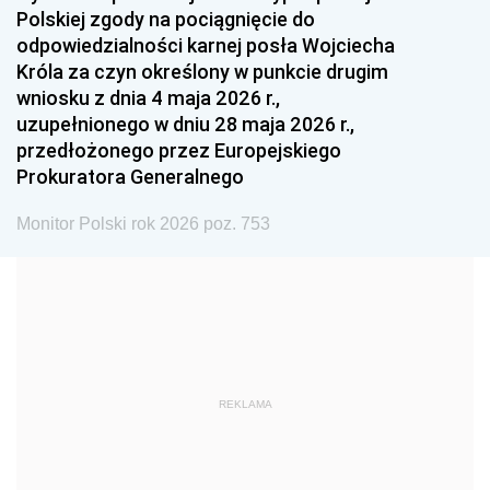
Polskiej zgody na pociągnięcie do
1990
1989
1988
odpowiedzialności karnej posła Wojciecha
1987
1986
1985
Króla za czyn określony w punkcie drugim
wniosku z dnia 4 maja 2026 r.,
1984
1983
1982
uzupełnionego w dniu 28 maja 2026 r.,
1981
1980
1979
przedłożonego przez Europejskiego
Prokuratora Generalnego
1978
1977
1976
1975
1974
1973
Monitor Polski rok 2026 poz. 753
1972
1971
1970
1969
1968
1967
1966
1965
1964
1963
1962
1961
REKLAMA
1960
1959
1958
1957
1956
1955