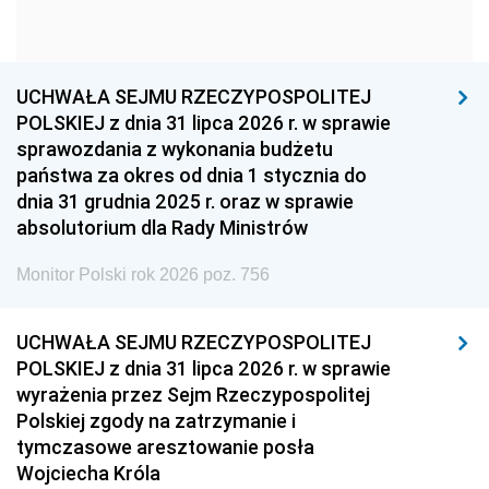
1954
1953
1952
1951
1950
1949
1948
1947
1946
UCHWAŁA SEJMU RZECZYPOSPOLITEJ
1939
1938
1937
POLSKIEJ z dnia 31 lipca 2026 r. w sprawie
sprawozdania z wykonania budżetu
1936
1930
państwa za okres od dnia 1 stycznia do
dnia 31 grudnia 2025 r. oraz w sprawie
absolutorium dla Rady Ministrów
Monitor Polski rok 2026 poz. 756
UCHWAŁA SEJMU RZECZYPOSPOLITEJ
POLSKIEJ z dnia 31 lipca 2026 r. w sprawie
wyrażenia przez Sejm Rzeczypospolitej
Polskiej zgody na zatrzymanie i
tymczasowe aresztowanie posła
Wojciecha Króla