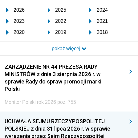
2026
2025
2024
2023
2022
2021
2020
2019
2018
2017
2016
2015
pokaż więcej
2014
2013
2012
2011
2010
2009
ZARZĄDZENIE NR 44 PREZESA RADY
MINISTRÓW z dnia 3 sierpnia 2026 r. w
2008
2007
2006
sprawie Rady do spraw promocji marki
2005
2004
2003
Polski
2002
2001
2000
Monitor Polski rok 2026 poz. 755
1999
1998
1997
UCHWAŁA SEJMU RZECZYPOSPOLITEJ
1996
1995
1994
POLSKIEJ z dnia 31 lipca 2026 r. w sprawie
1993
1992
1991
wyrażenia przez Sejm Rzeczypospolitej