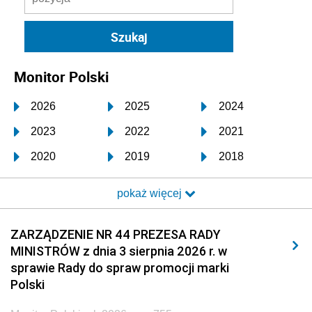
Monitor Polski
2026
2025
2024
2023
2022
2021
2020
2019
2018
2017
2016
2015
pokaż więcej
2014
2013
2012
2011
2010
2009
ZARZĄDZENIE NR 44 PREZESA RADY
MINISTRÓW z dnia 3 sierpnia 2026 r. w
2008
2007
2006
sprawie Rady do spraw promocji marki
2005
2004
2003
Polski
2002
2001
2000