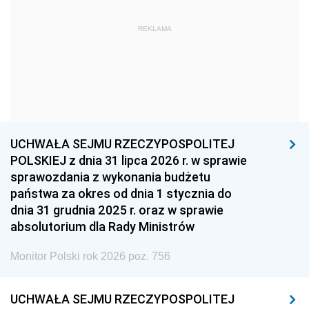
1963
1962
1961
REKLAMA
1960
1959
1958
1957
1956
1955
1954
1953
1952
1951
1950
1949
1948
1947
1946
UCHWAŁA SEJMU RZECZYPOSPOLITEJ
1939
1938
1937
POLSKIEJ z dnia 31 lipca 2026 r. w sprawie
sprawozdania z wykonania budżetu
1936
1930
państwa za okres od dnia 1 stycznia do
dnia 31 grudnia 2025 r. oraz w sprawie
absolutorium dla Rady Ministrów
Monitor Polski rok 2026 poz. 756
UCHWAŁA SEJMU RZECZYPOSPOLITEJ