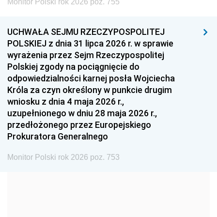
Monitor Polski rok 2026 poz. 755
1999
1998
1997
UCHWAŁA SEJMU RZECZYPOSPOLITEJ
1996
1995
1994
POLSKIEJ z dnia 31 lipca 2026 r. w sprawie
1993
1992
1991
wyrażenia przez Sejm Rzeczypospolitej
Polskiej zgody na pociągnięcie do
1990
1989
1988
odpowiedzialności karnej posła Wojciecha
1987
1986
1985
Króla za czyn określony w punkcie drugim
wniosku z dnia 4 maja 2026 r.,
1984
1983
1982
uzupełnionego w dniu 28 maja 2026 r.,
1981
1980
1979
przedłożonego przez Europejskiego
Prokuratora Generalnego
1978
1977
1976
1975
1974
1973
Monitor Polski rok 2026 poz. 753
1972
1971
1970
1969
1968
1967
1966
1965
1964