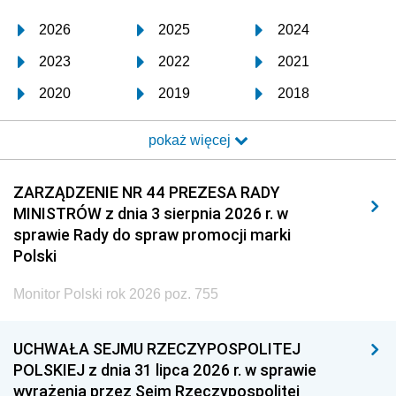
2026
2025
2024
2023
2022
2021
2020
2019
2018
2017
2016
2015
pokaż więcej
2014
2013
2012
2011
2010
2009
ZARZĄDZENIE NR 44 PREZESA RADY
MINISTRÓW z dnia 3 sierpnia 2026 r. w
2008
2007
2006
sprawie Rady do spraw promocji marki
2005
2004
2003
Polski
2002
2001
2000
Monitor Polski rok 2026 poz. 755
1999
1998
1997
UCHWAŁA SEJMU RZECZYPOSPOLITEJ
1996
1995
1994
POLSKIEJ z dnia 31 lipca 2026 r. w sprawie
1993
1992
1991
wyrażenia przez Sejm Rzeczypospolitej