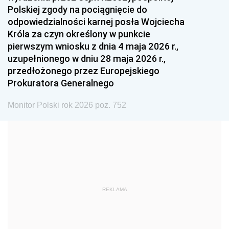
Polskiej zgody na pociągnięcie do
1990
1989
1988
odpowiedzialności karnej posła Wojciecha
1987
1986
1985
Króla za czyn określony w punkcie
pierwszym wniosku z dnia 4 maja 2026 r.,
1984
1983
1982
uzupełnionego w dniu 28 maja 2026 r.,
1981
1980
1979
przedłożonego przez Europejskiego
Prokuratora Generalnego
1978
1977
1976
1975
1974
1973
Monitor Polski rok 2026 poz. 752
1972
1971
1970
1969
1968
1967
1966
1965
1964
1963
1962
1961
REKLAMA
1960
1959
1958
1957
1956
1955