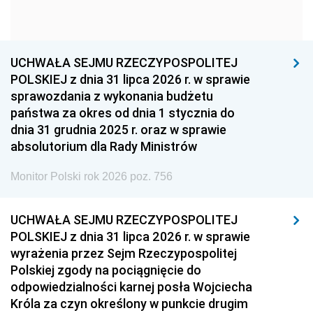
1954
1953
1952
1951
1950
1949
1948
1947
1946
UCHWAŁA SEJMU RZECZYPOSPOLITEJ
1939
1938
1937
POLSKIEJ z dnia 31 lipca 2026 r. w sprawie
sprawozdania z wykonania budżetu
1936
1930
państwa za okres od dnia 1 stycznia do
dnia 31 grudnia 2025 r. oraz w sprawie
absolutorium dla Rady Ministrów
Monitor Polski rok 2026 poz. 756
UCHWAŁA SEJMU RZECZYPOSPOLITEJ
POLSKIEJ z dnia 31 lipca 2026 r. w sprawie
wyrażenia przez Sejm Rzeczypospolitej
Polskiej zgody na pociągnięcie do
odpowiedzialności karnej posła Wojciecha
Króla za czyn określony w punkcie drugim