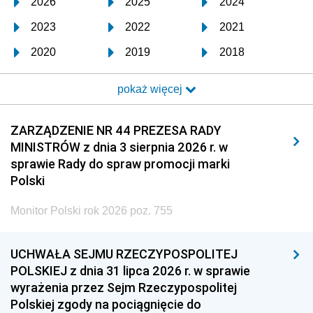
2026
2025
2024
2023
2022
2021
2020
2019
2018
2017
2016
2015
pokaż więcej
2014
2013
2012
2011
2010
2009
ZARZĄDZENIE NR 44 PREZESA RADY
MINISTRÓW z dnia 3 sierpnia 2026 r. w
2008
2007
2006
sprawie Rady do spraw promocji marki
2005
2004
2003
Polski
2002
2001
2000
Monitor Polski rok 2026 poz. 755
1999
1998
1997
UCHWAŁA SEJMU RZECZYPOSPOLITEJ
1996
1995
1994
POLSKIEJ z dnia 31 lipca 2026 r. w sprawie
1993
1992
1991
wyrażenia przez Sejm Rzeczypospolitej
Polskiej zgody na pociągnięcie do
1990
1989
1988