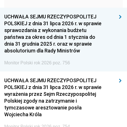
1951
1950
1949
1948
1947
1946
UCHWAŁA SEJMU RZECZYPOSPOLITEJ
1939
1938
1937
POLSKIEJ z dnia 31 lipca 2026 r. w sprawie
sprawozdania z wykonania budżetu
1936
1930
państwa za okres od dnia 1 stycznia do
dnia 31 grudnia 2025 r. oraz w sprawie
absolutorium dla Rady Ministrów
Monitor Polski rok 2026 poz. 756
UCHWAŁA SEJMU RZECZYPOSPOLITEJ
POLSKIEJ z dnia 31 lipca 2026 r. w sprawie
wyrażenia przez Sejm Rzeczypospolitej
Polskiej zgody na zatrzymanie i
tymczasowe aresztowanie posła
Wojciecha Króla
Monitor Polski rok 2026 poz. 754