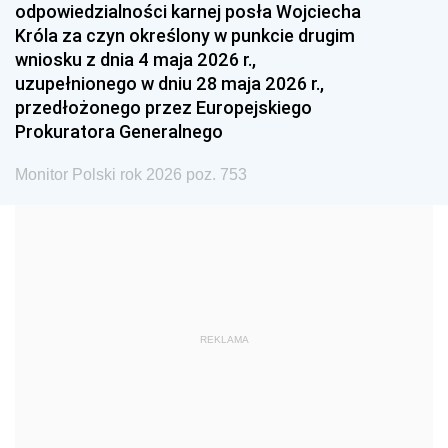
odpowiedzialności karnej posła Wojciecha
1987
1986
1985
Króla za czyn określony w punkcie drugim
wniosku z dnia 4 maja 2026 r.,
1984
1983
1982
uzupełnionego w dniu 28 maja 2026 r.,
1981
1980
1979
przedłożonego przez Europejskiego
Prokuratora Generalnego
1978
1977
1976
1975
1974
1973
Monitor Polski rok 2026 poz. 753
1972
1971
1970
1969
1968
1967
1966
1965
1964
1963
1962
1961
REKLAMA
1960
1959
1958
1957
1956
1955
1954
1953
1952