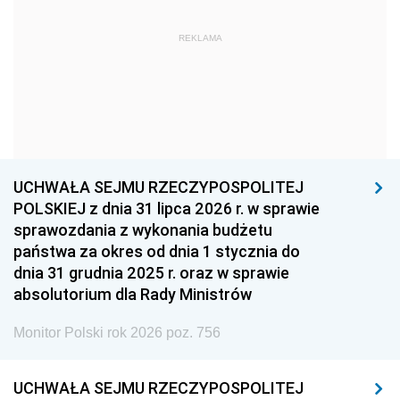
1963
1962
1961
REKLAMA
1960
1959
1958
1957
1956
1955
1954
1953
1952
1951
1950
1949
1948
1947
1946
UCHWAŁA SEJMU RZECZYPOSPOLITEJ
1939
1938
1937
POLSKIEJ z dnia 31 lipca 2026 r. w sprawie
sprawozdania z wykonania budżetu
1936
1930
państwa za okres od dnia 1 stycznia do
dnia 31 grudnia 2025 r. oraz w sprawie
absolutorium dla Rady Ministrów
Monitor Polski rok 2026 poz. 756
UCHWAŁA SEJMU RZECZYPOSPOLITEJ