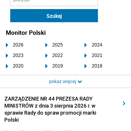
Monitor Polski
2026
2025
2024
2023
2022
2021
2020
2019
2018
2017
2016
2015
pokaż więcej
2014
2013
2012
2011
2010
2009
ZARZĄDZENIE NR 44 PREZESA RADY
MINISTRÓW z dnia 3 sierpnia 2026 r. w
2008
2007
2006
sprawie Rady do spraw promocji marki
2005
2004
2003
Polski
2002
2001
2000