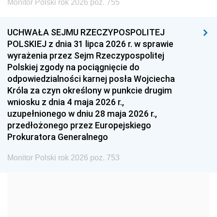
Monitor Polski rok 2026 poz. 755
1999
1998
1997
UCHWAŁA SEJMU RZECZYPOSPOLITEJ
1996
1995
1994
POLSKIEJ z dnia 31 lipca 2026 r. w sprawie
1993
1992
1991
wyrażenia przez Sejm Rzeczypospolitej
Polskiej zgody na pociągnięcie do
1990
1989
1988
odpowiedzialności karnej posła Wojciecha
1987
1986
1985
Króla za czyn określony w punkcie drugim
wniosku z dnia 4 maja 2026 r.,
1984
1983
1982
uzupełnionego w dniu 28 maja 2026 r.,
1981
1980
1979
przedłożonego przez Europejskiego
Prokuratora Generalnego
1978
1977
1976
1975
1974
1973
Monitor Polski rok 2026 poz. 753
1972
1971
1970
1969
1968
1967
1966
1965
1964