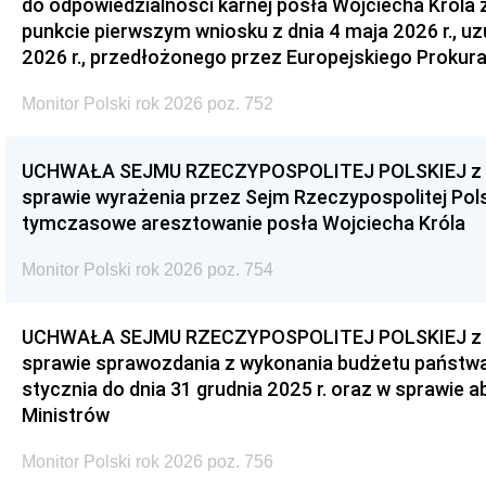
do odpowiedzialności karnej posła Wojciecha Króla 
punkcie pierwszym wniosku z dnia 4 maja 2026 r., u
2026 r., przedłożonego przez Europejskiego Prokur
Monitor Polski rok 2026 poz. 752
UCHWAŁA SEJMU RZECZYPOSPOLITEJ POLSKIEJ z dnia
sprawie wyrażenia przez Sejm Rzeczypospolitej Pols
tymczasowe aresztowanie posła Wojciecha Króla
Monitor Polski rok 2026 poz. 754
UCHWAŁA SEJMU RZECZYPOSPOLITEJ POLSKIEJ z dnia
sprawie sprawozdania z wykonania budżetu państwa 
stycznia do dnia 31 grudnia 2025 r. oraz w sprawie 
Ministrów
Monitor Polski rok 2026 poz. 756