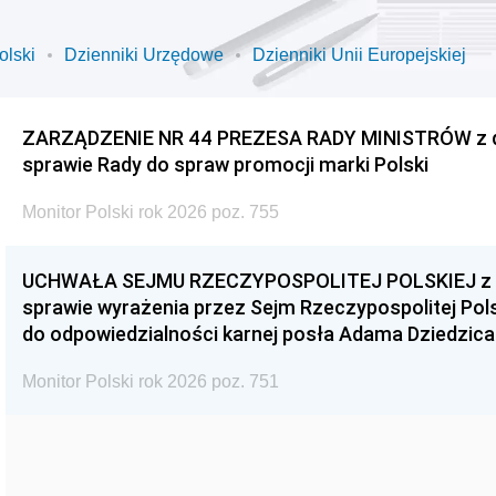
olski
Dzienniki Urzędowe
Dzienniki Unii Europejskiej
ZARZĄDZENIE NR 44 PREZESA RADY MINISTRÓW z dnia
sprawie Rady do spraw promocji marki Polski
Monitor Polski rok 2026 poz. 755
UCHWAŁA SEJMU RZECZYPOSPOLITEJ POLSKIEJ z dnia
sprawie wyrażenia przez Sejm Rzeczypospolitej Pols
do odpowiedzialności karnej posła Adama Dziedzica
Monitor Polski rok 2026 poz. 751