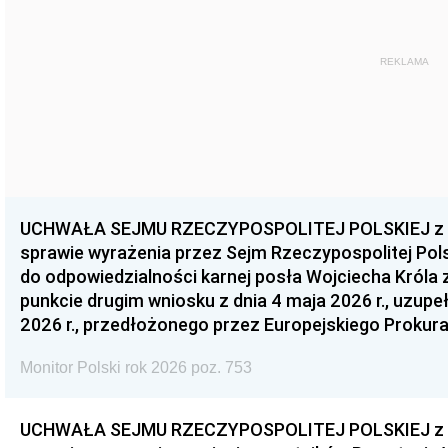
REKLAMA
UCHWAŁA SEJMU RZECZYPOSPOLITEJ POLSKIEJ z dnia
sprawie wyrażenia przez Sejm Rzeczypospolitej Pols
do odpowiedzialności karnej posła Wojciecha Króla 
punkcie drugim wniosku z dnia 4 maja 2026 r., uzupe
2026 r., przedłożonego przez Europejskiego Prokur
Monitor Polski rok 2026 poz. 753
UCHWAŁA SEJMU RZECZYPOSPOLITEJ POLSKIEJ z dnia