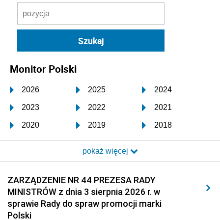
Monitor Polski
2026
2025
2024
2023
2022
2021
2020
2019
2018
2017
2016
2015
pokaż więcej
2014
2013
2012
2011
2010
2009
ZARZĄDZENIE NR 44 PREZESA RADY
MINISTRÓW z dnia 3 sierpnia 2026 r. w
2008
2007
2006
sprawie Rady do spraw promocji marki
2005
2004
2003
Polski