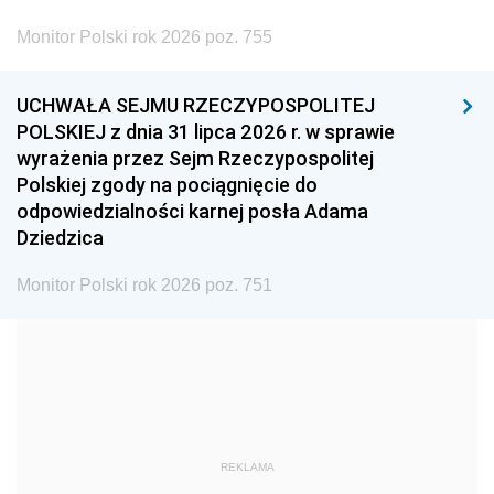
2002
2001
2000
Monitor Polski rok 2026 poz. 755
1999
1998
1997
UCHWAŁA SEJMU RZECZYPOSPOLITEJ
1996
1995
1994
POLSKIEJ z dnia 31 lipca 2026 r. w sprawie
1993
1992
1991
wyrażenia przez Sejm Rzeczypospolitej
Polskiej zgody na pociągnięcie do
1990
1989
1988
odpowiedzialności karnej posła Adama
1987
1986
1985
Dziedzica
1984
1983
1982
Monitor Polski rok 2026 poz. 751
1981
1980
1979
1978
1977
1976
1975
1974
1973
1972
1971
1970
1969
1968
1967
REKLAMA