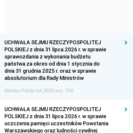
1966
1965
1964
1963
1962
1961
1960
1959
1958
1957
1956
1955
UCHWAŁA SEJMU RZECZYPOSPOLITEJ
1954
1953
1952
POLSKIEJ z dnia 31 lipca 2026 r. w sprawie
1951
1950
1949
sprawozdania z wykonania budżetu
państwa za okres od dnia 1 stycznia do
1948
1947
1946
dnia 31 grudnia 2025 r. oraz w sprawie
1939
1938
1937
absolutorium dla Rady Ministrów
1936
1930
Monitor Polski rok 2026 poz. 756
UCHWAŁA SEJMU RZECZYPOSPOLITEJ
POLSKIEJ z dnia 31 lipca 2026 r. w sprawie
uczczenia pamięci uczestników Powstania
Warszawskiego oraz ludności cywilnej