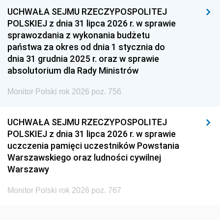
UCHWAŁA SEJMU RZECZYPOSPOLITEJ
1954
1953
1952
POLSKIEJ z dnia 31 lipca 2026 r. w sprawie
1951
1950
1949
sprawozdania z wykonania budżetu
państwa za okres od dnia 1 stycznia do
1948
1947
1946
dnia 31 grudnia 2025 r. oraz w sprawie
1939
1938
1937
absolutorium dla Rady Ministrów
1936
1930
Monitor Polski rok 2026 poz. 756
UCHWAŁA SEJMU RZECZYPOSPOLITEJ
POLSKIEJ z dnia 31 lipca 2026 r. w sprawie
uczczenia pamięci uczestników Powstania
Warszawskiego oraz ludności cywilnej
Warszawy
Monitor Polski rok 2026 poz. 767