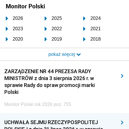
Monitor Polski
2026
2025
2024
2023
2022
2021
2020
2019
2018
2017
2016
2015
pokaż więcej
2014
2013
2012
2011
2010
2009
ZARZĄDZENIE NR 44 PREZESA RADY
MINISTRÓW z dnia 3 sierpnia 2026 r. w
2008
2007
2006
sprawie Rady do spraw promocji marki
2005
2004
2003
Polski
2002
2001
2000
Monitor Polski rok 2026 poz. 755
1999
1998
1997
UCHWAŁA SEJMU RZECZYPOSPOLITEJ
1996
1995
1994