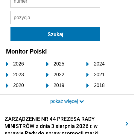
Monitor Polski
2026
2025
2024
2023
2022
2021
2020
2019
2018
2017
2016
2015
pokaż więcej
2014
2013
2012
2011
2010
2009
ZARZĄDZENIE NR 44 PREZESA RADY
MINISTRÓW z dnia 3 sierpnia 2026 r. w
2008
2007
2006
sprawie Rady do spraw promocji marki