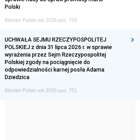
2005
2004
2003
Polski
2002
2001
2000
Monitor Polski rok 2026 poz. 755
1999
1998
1997
UCHWAŁA SEJMU RZECZYPOSPOLITEJ
1996
1995
1994
POLSKIEJ z dnia 31 lipca 2026 r. w sprawie
1993
1992
1991
wyrażenia przez Sejm Rzeczypospolitej
Polskiej zgody na pociągnięcie do
1990
1989
1988
odpowiedzialności karnej posła Adama
1987
1986
1985
Dziedzica
1984
1983
1982
Monitor Polski rok 2026 poz. 751
1981
1980
1979
1978
1977
1976
1975
1974
1973
1972
1971
1970