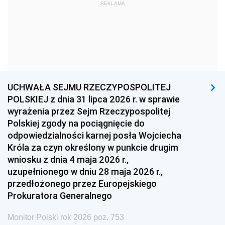
1969
1968
1967
REKLAMA
1966
1965
1964
1963
1962
1961
1960
1959
1958
1957
1956
1955
UCHWAŁA SEJMU RZECZYPOSPOLITEJ
1954
1953
1952
POLSKIEJ z dnia 31 lipca 2026 r. w sprawie
1951
1950
1949
wyrażenia przez Sejm Rzeczypospolitej
Polskiej zgody na pociągnięcie do
1948
1947
1946
odpowiedzialności karnej posła Wojciecha
1939
1938
1937
Króla za czyn określony w punkcie drugim
wniosku z dnia 4 maja 2026 r.,
1936
1930
uzupełnionego w dniu 28 maja 2026 r.,
przedłożonego przez Europejskiego
Prokuratora Generalnego
Monitor Polski rok 2026 poz. 753