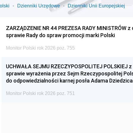
olski
Dzienniki Urzędowe
Dzienniki Unii Europejskiej
ZARZĄDZENIE NR 44 PREZESA RADY MINISTRÓW z dnia
sprawie Rady do spraw promocji marki Polski
Monitor Polski rok 2026 poz. 755
UCHWAŁA SEJMU RZECZYPOSPOLITEJ POLSKIEJ z dnia
sprawie wyrażenia przez Sejm Rzeczypospolitej Pols
do odpowiedzialności karnej posła Adama Dziedzica
Monitor Polski rok 2026 poz. 751