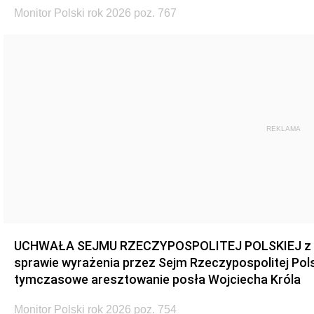
Monitor Polski rok 2026 poz. 767
REKLAMA
UCHWAŁA SEJMU RZECZYPOSPOLITEJ POLSKIEJ z dnia
sprawie wyrażenia przez Sejm Rzeczypospolitej Pols
tymczasowe aresztowanie posła Wojciecha Króla
Monitor Polski rok 2026 poz. 754