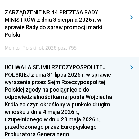
2011
2010
2009
ZARZĄDZENIE NR 44 PREZESA RADY
MINISTRÓW z dnia 3 sierpnia 2026 r. w
2008
2007
2006
sprawie Rady do spraw promocji marki
2005
2004
2003
Polski
2002
2001
2000
Monitor Polski rok 2026 poz. 755
1999
1998
1997
UCHWAŁA SEJMU RZECZYPOSPOLITEJ
1996
1995
1994
POLSKIEJ z dnia 31 lipca 2026 r. w sprawie
1993
1992
1991
wyrażenia przez Sejm Rzeczypospolitej
Polskiej zgody na pociągnięcie do
1990
1989
1988
odpowiedzialności karnej posła Wojciecha
1987
1986
1985
Króla za czyn określony w punkcie drugim
wniosku z dnia 4 maja 2026 r.,
1984
1983
1982
uzupełnionego w dniu 28 maja 2026 r.,
1981
1980
1979
przedłożonego przez Europejskiego
Prokuratora Generalnego
1978
1977
1976