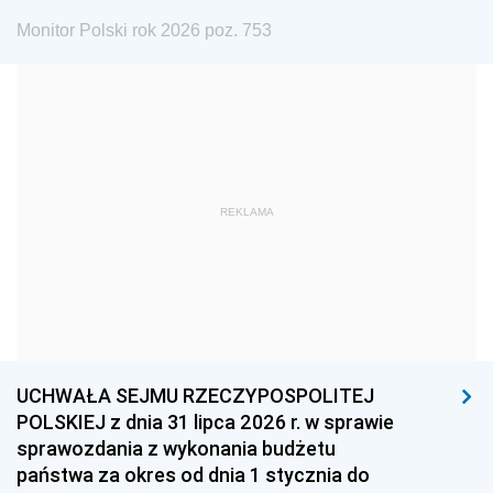
1975
1974
1973
Monitor Polski rok 2026 poz. 753
1972
1971
1970
1969
1968
1967
1966
1965
1964
1963
1962
1961
REKLAMA
1960
1959
1958
1957
1956
1955
1954
1953
1952
1951
1950
1949
1948
1947
1946
UCHWAŁA SEJMU RZECZYPOSPOLITEJ
1939
1938
1937
POLSKIEJ z dnia 31 lipca 2026 r. w sprawie
sprawozdania z wykonania budżetu
1936
1930
państwa za okres od dnia 1 stycznia do