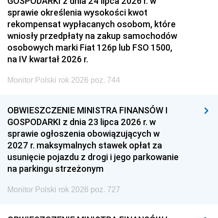
GOSPODARKI z dnia 24 lipca 2026 r. w
sprawie określenia wysokości kwot
rekompensat wypłacanych osobom, które
wniosły przedpłaty na zakup samochodów
osobowych marki Fiat 126p lub FSO 1500,
na IV kwartał 2026 r.
Monitor Polski rok 2026 poz. 744
OBWIESZCZENIE MINISTRA FINANSÓW I
GOSPODARKI z dnia 23 lipca 2026 r. w
sprawie ogłoszenia obowiązujących w
2027 r. maksymalnych stawek opłat za
usunięcie pojazdu z drogi i jego parkowanie
na parkingu strzeżonym
Monitor Polski rok 2026 poz. 727