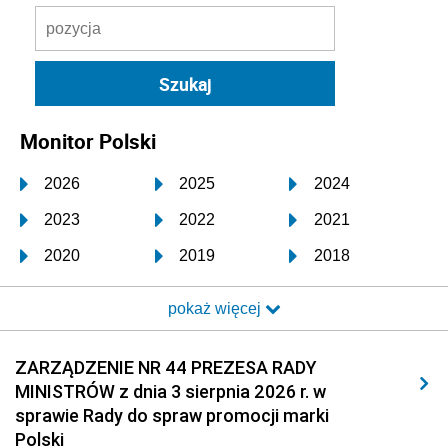
Monitor Polski
2026
2025
2024
2023
2022
2021
2020
2019
2018
2017
2016
2015
pokaż więcej
2014
2013
2012
2011
2010
2009
ZARZĄDZENIE NR 44 PREZESA RADY
MINISTRÓW z dnia 3 sierpnia 2026 r. w
2008
2007
2006
sprawie Rady do spraw promocji marki
2005
2004
2003
Polski