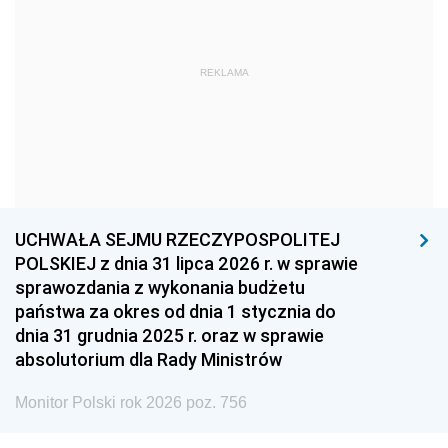
1966
1965
1964
1963
1962
1961
REKLAMA
1960
1959
1958
1957
1956
1955
1954
1953
1952
1951
1950
1949
1948
1947
1946
UCHWAŁA SEJMU RZECZYPOSPOLITEJ
1939
1938
1937
POLSKIEJ z dnia 31 lipca 2026 r. w sprawie
sprawozdania z wykonania budżetu
1936
1930
państwa za okres od dnia 1 stycznia do
dnia 31 grudnia 2025 r. oraz w sprawie
absolutorium dla Rady Ministrów
Monitor Polski rok 2026 poz. 756