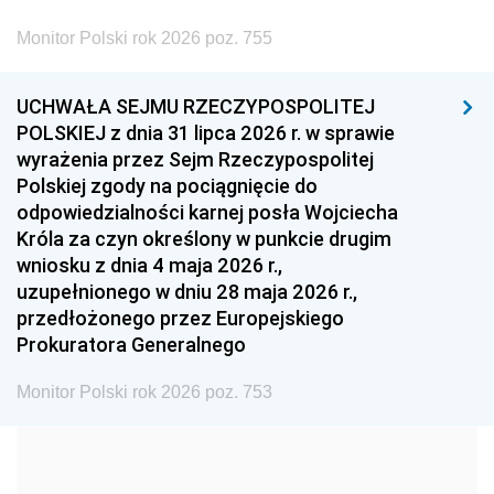
2002
2001
2000
Monitor Polski rok 2026 poz. 755
1999
1998
1997
UCHWAŁA SEJMU RZECZYPOSPOLITEJ
1996
1995
1994
POLSKIEJ z dnia 31 lipca 2026 r. w sprawie
1993
1992
1991
wyrażenia przez Sejm Rzeczypospolitej
Polskiej zgody na pociągnięcie do
1990
1989
1988
odpowiedzialności karnej posła Wojciecha
1987
1986
1985
Króla za czyn określony w punkcie drugim
wniosku z dnia 4 maja 2026 r.,
1984
1983
1982
uzupełnionego w dniu 28 maja 2026 r.,
1981
1980
1979
przedłożonego przez Europejskiego
Prokuratora Generalnego
1978
1977
1976
1975
1974
1973
Monitor Polski rok 2026 poz. 753
1972
1971
1970
1969
1968
1967