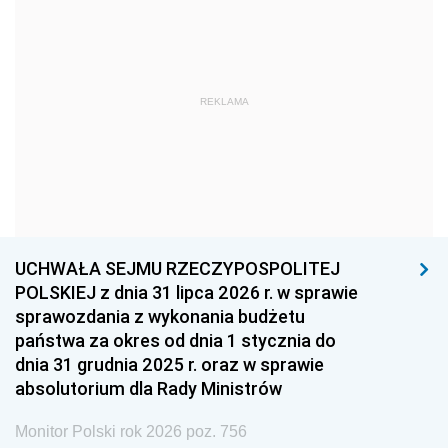
1969
1968
1967
1966
1965
1964
1963
1962
1961
REKLAMA
1960
1959
1958
1957
1956
1955
1954
1953
1952
1951
1950
1949
1948
1947
1946
UCHWAŁA SEJMU RZECZYPOSPOLITEJ
1939
1938
1937
POLSKIEJ z dnia 31 lipca 2026 r. w sprawie
sprawozdania z wykonania budżetu
1936
1930
państwa za okres od dnia 1 stycznia do
dnia 31 grudnia 2025 r. oraz w sprawie
absolutorium dla Rady Ministrów
Monitor Polski rok 2026 poz. 756