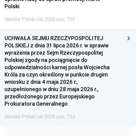
2005
2004
2003
Polski
2002
2001
2000
Monitor Polski rok 2026 poz. 755
1999
1998
1997
UCHWAŁA SEJMU RZECZYPOSPOLITEJ
1996
1995
1994
POLSKIEJ z dnia 31 lipca 2026 r. w sprawie
1993
1992
1991
wyrażenia przez Sejm Rzeczypospolitej
Polskiej zgody na pociągnięcie do
1990
1989
1988
odpowiedzialności karnej posła Wojciecha
1987
1986
1985
Króla za czyn określony w punkcie drugim
wniosku z dnia 4 maja 2026 r.,
1984
1983
1982
uzupełnionego w dniu 28 maja 2026 r.,
1981
1980
1979
przedłożonego przez Europejskiego
Prokuratora Generalnego
1978
1977
1976
1975
1974
1973
Monitor Polski rok 2026 poz. 753
1972
1971
1970