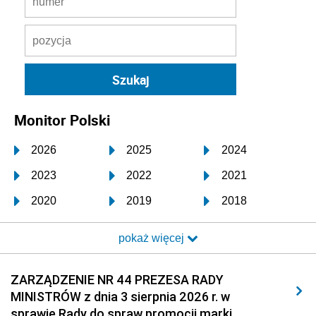
Monitor Polski
2026
2025
2024
2023
2022
2021
2020
2019
2018
2017
2016
2015
pokaż więcej
2014
2013
2012
2011
2010
2009
ZARZĄDZENIE NR 44 PREZESA RADY
MINISTRÓW z dnia 3 sierpnia 2026 r. w
2008
2007
2006
sprawie Rady do spraw promocji marki