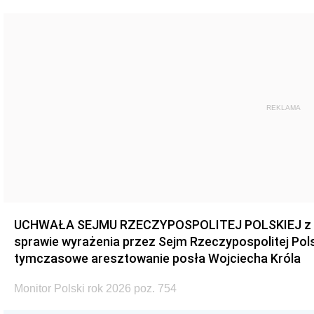
REKLAMA
UCHWAŁA SEJMU RZECZYPOSPOLITEJ POLSKIEJ z dnia
sprawie wyrażenia przez Sejm Rzeczypospolitej Pols
tymczasowe aresztowanie posła Wojciecha Króla
Monitor Polski rok 2026 poz. 754