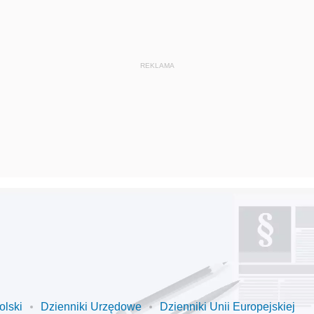
olski
Dzienniki Urzędowe
Dzienniki Unii Europejskiej