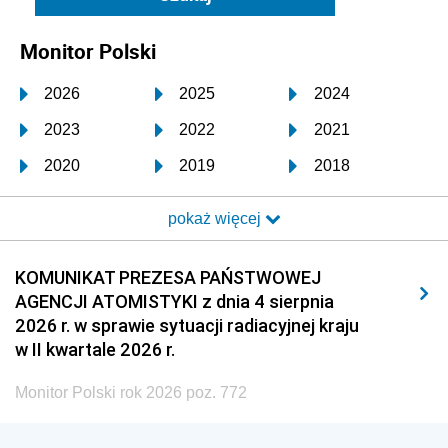
Monitor Polski
2026
2025
2024
2023
2022
2021
2020
2019
2018
2017
2016
2015
pokaż więcej
2014
2013
2012
2011
2010
2009
KOMUNIKAT PREZESA PAŃSTWOWEJ
AGENCJI ATOMISTYKI z dnia 4 sierpnia
2008
2007
2006
2026 r. w sprawie sytuacji radiacyjnej kraju
2005
2004
2003
w II kwartale 2026 r.
2002
2001
2000
Monitor Polski rok 2026 poz. 772
1999
1998
1997