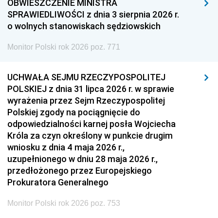
OBWIESZCZENIE MINISTRA
1957
1956
1955
SPRAWIEDLIWOŚCI z dnia 3 sierpnia 2026 r.
o wolnych stanowiskach sędziowskich
1954
1953
1952
Monitor Polski rok 2026 poz. 771
1951
1950
1949
1948
1947
1946
UCHWAŁA SEJMU RZECZYPOSPOLITEJ
1939
1938
1937
POLSKIEJ z dnia 31 lipca 2026 r. w sprawie
wyrażenia przez Sejm Rzeczypospolitej
1936
1930
Polskiej zgody na pociągnięcie do
odpowiedzialności karnej posła Wojciecha
Króla za czyn określony w punkcie drugim
wniosku z dnia 4 maja 2026 r.,
uzupełnionego w dniu 28 maja 2026 r.,
przedłożonego przez Europejskiego
Prokuratora Generalnego
Monitor Polski rok 2026 poz. 753