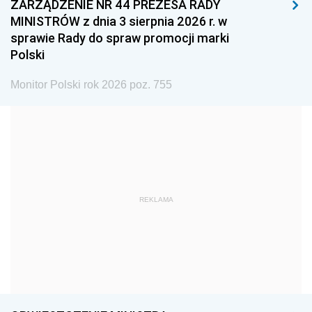
ZARZĄDZENIE NR 44 PREZESA RADY
1996
1995
1994
MINISTRÓW z dnia 3 sierpnia 2026 r. w
1993
1992
1991
sprawie Rady do spraw promocji marki
Polski
1990
1989
1988
1987
1986
1985
Monitor Polski rok 2026 poz. 755
1984
1983
1982
1981
1980
1979
1978
1977
1976
1975
1974
1973
REKLAMA
1972
1971
1970
1969
1968
1967
1966
1965
1964
1963
1962
1961
1960
1959
1958